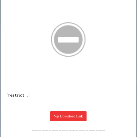
[restrict …]
|——————————————————————|
|——————————————————————|