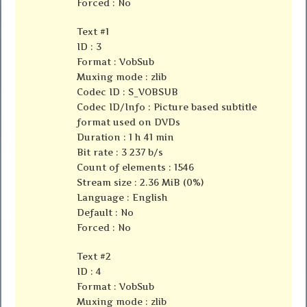
Forced : No
Text #1
ID : 3
Format : VobSub
Muxing mode : zlib
Codec ID : S_VOBSUB
Codec ID/Info : Picture based subtitle
format used on DVDs
Duration : 1 h 41 min
Bit rate : 3 237 b/s
Count of elements : 1546
Stream size : 2.36 MiB (0%)
Language : English
Default : No
Forced : No
Text #2
ID : 4
Format : VobSub
Muxing mode : zlib