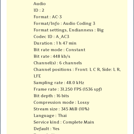
Audio
ID : 2
Format : AC-3
Format/Info : Audio Coding 3
Format settings, Endianness : Big
Codec ID : A_AC3
Duration : 1 h 47 min
Bit rate mode : Constant
Bit rate : 448 kb/s
Channel(s) : 6 channels
Channel positions : Front: L C R, Side: L R,
LFE
Sampling rate : 48.0 kHz
Frame rate : 31.250 FPS (1536 spf)
Bit depth : 16 bits
Compression mode : Lossy
Stream size : 345 MiB (10%)
Language : Thai
Service kind : Complete Main
Default : Yes