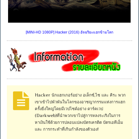
[MINI-HD 1080P] Hacker (2016) อัจฉริยะแฮกข้ามโลก
Hacker นักแฮกเกอร์อย่าง อเล็กซ์,ไซ และ คิระ พวก
เขาเข้าไปพัวพันในโลกของอาชญากรรมแห่งการแฮก
ครั้งยิ่งใหญ่โดยมีเวปไซด์อย่าง ดาร์คเวป
(Darkweb)ที่นำพวกเขาไปสู่การหลงระเริงในการ
หาเงินใช้ด้วยการปลอบแปลงบัตรเครดิต บัตรเอทีเอ็ม
และ การกระทำที่เกินกำลังของตัวเอง!