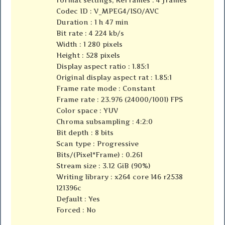
Codec ID : V_MPEG4/ISO/AVC
Duration : 1 h 47 min
Bit rate : 4 224 kb/s
Width : 1 280 pixels
Height : 528 pixels
Display aspect ratio : 1.85:1
Original display aspect rat : 1.85:1
Frame rate mode : Constant
Frame rate : 23.976 (24000/1001) FPS
Color space : YUV
Chroma subsampling : 4:2:0
Bit depth : 8 bits
Scan type : Progressive
Bits/(Pixel*Frame) : 0.261
Stream size : 3.12 GiB (90%)
Writing library : x264 core 146 r2538
121396c
Default : Yes
Forced : No