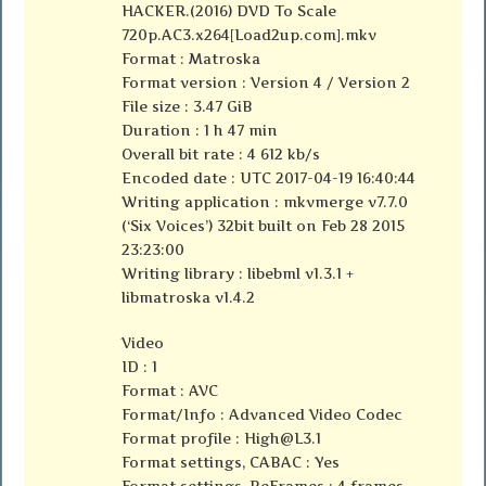
HACKER.(2016) DVD To Scale
720p.AC3.x264[Load2up.com].mkv
Format : Matroska
Format version : Version 4 / Version 2
File size : 3.47 GiB
Duration : 1 h 47 min
Overall bit rate : 4 612 kb/s
Encoded date : UTC 2017-04-19 16:40:44
Writing application : mkvmerge v7.7.0
(‘Six Voices’) 32bit built on Feb 28 2015
23:23:00
Writing library : libebml v1.3.1 +
libmatroska v1.4.2
Video
ID : 1
Format : AVC
Format/Info : Advanced Video Codec
Format profile :
High@L3.1
Format settings, CABAC : Yes
Format settings, ReFrames : 4 frames