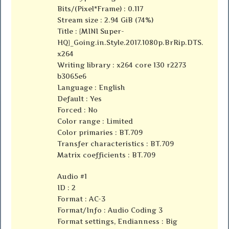
Bits/(Pixel*Frame) : 0.117
Stream size : 2.94 GiB (74%)
Title : {MINI Super-
HQ}_Going.in.Style.2017.1080p.BrRip.DTS.
x264
Writing library : x264 core 130 r2273
b3065e6
Language : English
Default : Yes
Forced : No
Color range : Limited
Color primaries : BT.709
Transfer characteristics : BT.709
Matrix coefficients : BT.709
Audio #1
ID : 2
Format : AC-3
Format/Info : Audio Coding 3
Format settings, Endianness : Big