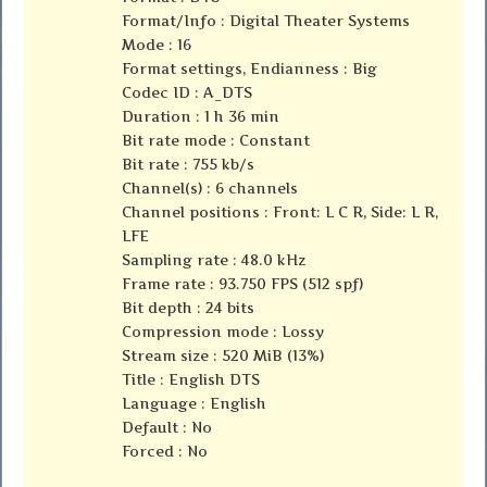
Format/Info : Digital Theater Systems
Mode : 16
Format settings, Endianness : Big
Codec ID : A_DTS
Duration : 1 h 36 min
Bit rate mode : Constant
Bit rate : 755 kb/s
Channel(s) : 6 channels
Channel positions : Front: L C R, Side: L R,
LFE
Sampling rate : 48.0 kHz
Frame rate : 93.750 FPS (512 spf)
Bit depth : 24 bits
Compression mode : Lossy
Stream size : 520 MiB (13%)
Title : English DTS
Language : English
Default : No
Forced : No