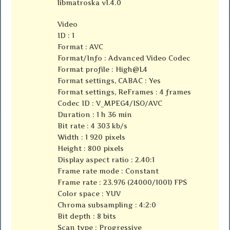
libmatroska v1.4.0
Video
ID : 1
Format : AVC
Format/Info : Advanced Video Codec
Format profile : High@L4
Format settings, CABAC : Yes
Format settings, ReFrames : 4 frames
Codec ID : V_MPEG4/ISO/AVC
Duration : 1 h 36 min
Bit rate : 4 303 kb/s
Width : 1 920 pixels
Height : 800 pixels
Display aspect ratio : 2.40:1
Frame rate mode : Constant
Frame rate : 23.976 (24000/1001) FPS
Color space : YUV
Chroma subsampling : 4:2:0
Bit depth : 8 bits
Scan type : Progressive