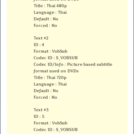
Title : Thai 480p
Language : Thai
Default : No
Forced : No
Text #2
ID : 4
Format : VobSub
Codec ID : S_VOBSUB
Codec ID/Info : Picture based subtitle
format used on DVDs
Title : Thai 720p
Language : Thai
Default : No
Forced : No
Text #3
ID : 5
Format : VobSub
Codec ID : S_VOBSUB