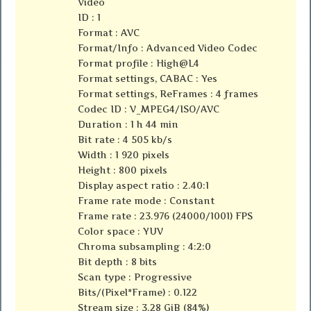
Video
ID : 1
Format : AVC
Format/Info : Advanced Video Codec
Format profile : High@L4
Format settings, CABAC : Yes
Format settings, ReFrames : 4 frames
Codec ID : V_MPEG4/ISO/AVC
Duration : 1 h 44 min
Bit rate : 4 505 kb/s
Width : 1 920 pixels
Height : 800 pixels
Display aspect ratio : 2.40:1
Frame rate mode : Constant
Frame rate : 23.976 (24000/1001) FPS
Color space : YUV
Chroma subsampling : 4:2:0
Bit depth : 8 bits
Scan type : Progressive
Bits/(Pixel*Frame) : 0.122
Stream size : 3.28 GiB (84%)