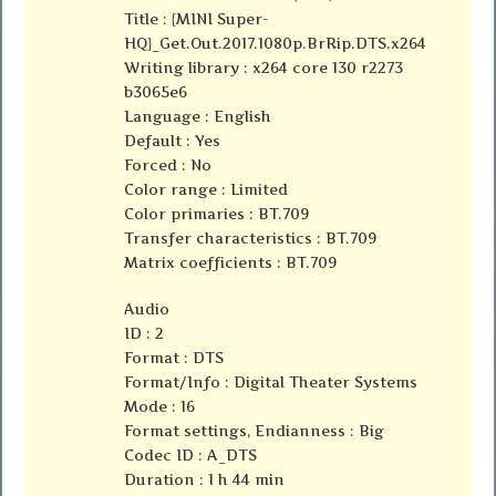
Title : {MINI Super-
HQ}_Get.Out.2017.1080p.BrRip.DTS.x264
Writing library : x264 core 130 r2273
b3065e6
Language : English
Default : Yes
Forced : No
Color range : Limited
Color primaries : BT.709
Transfer characteristics : BT.709
Matrix coefficients : BT.709
Audio
ID : 2
Format : DTS
Format/Info : Digital Theater Systems
Mode : 16
Format settings, Endianness : Big
Codec ID : A_DTS
Duration : 1 h 44 min