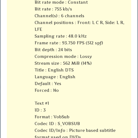
Bit rate mode : Constant
Bit rate : 755 kb/s
Channel(s) : 6 channels
Channel positions : Front: L C R, Side: L R,
LFE
Sampling rate : 48.0 kHz
Frame rate : 93.750 FPS (512 spf)
Bit depth : 24 bits
Compression mode : Lossy
Stream size : 562 MiB (14%)
Title : English DTS
Language : English
Default : Yes
Forced : No
Text #1
ID : 3
Format : VobSub
Codec ID : S_VOBSUB
Codec ID/Info : Picture based subtitle
format used on DVDs