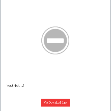
[restrict …]
|——————————————————————|