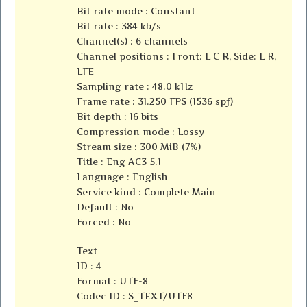
Bit rate mode : Constant
Bit rate : 384 kb/s
Channel(s) : 6 channels
Channel positions : Front: L C R, Side: L R,
LFE
Sampling rate : 48.0 kHz
Frame rate : 31.250 FPS (1536 spf)
Bit depth : 16 bits
Compression mode : Lossy
Stream size : 300 MiB (7%)
Title : Eng AC3 5.1
Language : English
Service kind : Complete Main
Default : No
Forced : No
Text
ID : 4
Format : UTF-8
Codec ID : S_TEXT/UTF8