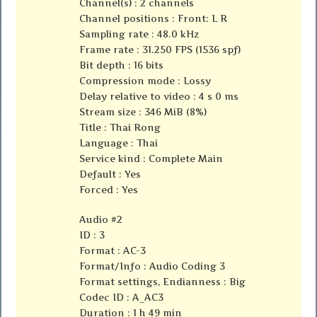
Channel(s) : 2 channels
Channel positions : Front: L R
Sampling rate : 48.0 kHz
Frame rate : 31.250 FPS (1536 spf)
Bit depth : 16 bits
Compression mode : Lossy
Delay relative to video : 4 s 0 ms
Stream size : 346 MiB (8%)
Title : Thai Rong
Language : Thai
Service kind : Complete Main
Default : Yes
Forced : Yes
Audio #2
ID : 3
Format : AC-3
Format/Info : Audio Coding 3
Format settings, Endianness : Big
Codec ID : A_AC3
Duration : 1 h 49 min