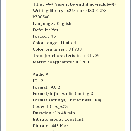
Title : @@Present by enthdmovieclub@@
Writing library : x264 core 130 r2273
b3065e6
Language : English
Default : Yes
Forced : No
Color range : Limited
Color primaries : BT.709
Transfer characteristics : BT.709
Matrix coefficients : BT.709
Audio #1
ID : 2
Format : AC-3
Format/Info : Audio Coding 3
Format settings, Endianness : Big
Codec ID : A_AC3
Duration : 1 h 48 min
Bit rate mode : Constant
Bit rate : 448 kb/s