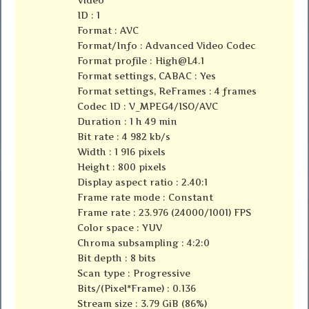
Video
ID : 1
Format : AVC
Format/Info : Advanced Video Codec
Format profile :
High@L4.1
Format settings, CABAC : Yes
Format settings, ReFrames : 4 frames
Codec ID : V_MPEG4/ISO/AVC
Duration : 1 h 49 min
Bit rate : 4 982 kb/s
Width : 1 916 pixels
Height : 800 pixels
Display aspect ratio : 2.40:1
Frame rate mode : Constant
Frame rate : 23.976 (24000/1001) FPS
Color space : YUV
Chroma subsampling : 4:2:0
Bit depth : 8 bits
Scan type : Progressive
Bits/(Pixel*Frame) : 0.136
Stream size : 3.79 GiB (86%)