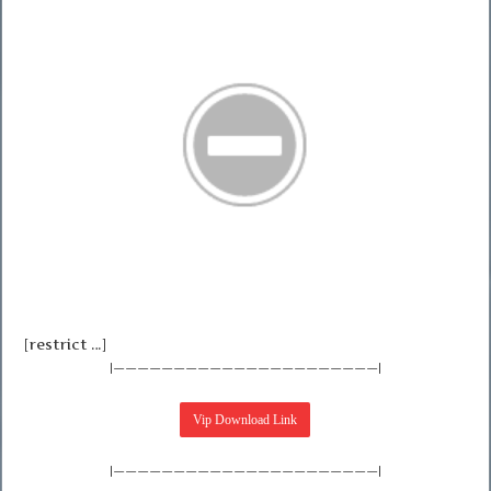
[restrict …]
|——————————————————————|
|——————————————————————|