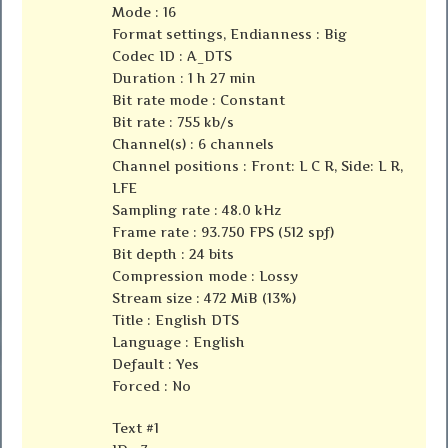
Mode : 16
Format settings, Endianness : Big
Codec ID : A_DTS
Duration : 1 h 27 min
Bit rate mode : Constant
Bit rate : 755 kb/s
Channel(s) : 6 channels
Channel positions : Front: L C R, Side: L R,
LFE
Sampling rate : 48.0 kHz
Frame rate : 93.750 FPS (512 spf)
Bit depth : 24 bits
Compression mode : Lossy
Stream size : 472 MiB (13%)
Title : English DTS
Language : English
Default : Yes
Forced : No
Text #1