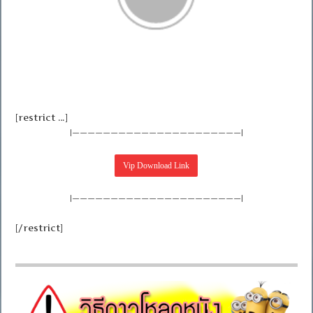
[restrict …]
|——————————————————————|
|——————————————————————|
[/restrict]