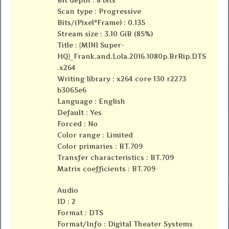
Scan type : Progressive
Bits/(Pixel*Frame) : 0.135
Stream size : 3.10 GiB (85%)
Title : {MINI Super-
HQ}_Frank.and.Lola.2016.1080p.BrRip.DTS
.x264
Writing library : x264 core 130 r2273
b3065e6
Language : English
Default : Yes
Forced : No
Color range : Limited
Color primaries : BT.709
Transfer characteristics : BT.709
Matrix coefficients : BT.709
Audio
ID : 2
Format : DTS
Format/Info : Digital Theater Systems