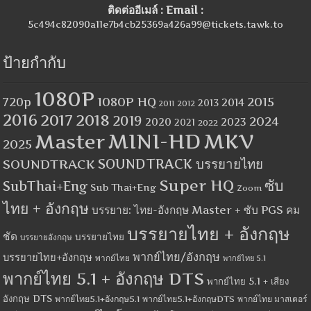
ติดต่ออีเมล์ : Email :
5c494c82090a11e7b4cb25369a426a99@tickets.tawk.to
ป้ายกำกับ
1080P
1080P HQ
2015
720p
2014
2013
2012
2011
2016
2017
2018
2019
2024
2020
2023
2021
2022
MINI-HD
MKV
Master
2025
SOUNDTRACK
SOUNDTRACK บรรยายไทย
Super HQ
ซับ
SubThai+Eng
Sub Thai+Eng
Zoom
ไทย + อังกฤษ
บรรยาย: ไทย-อังกฤษ Master + ซับ PGS คม
บรรยายไทย + อังกฤษ
ชัด
บรรยายไทย
บรรยายอังกฤษ
พากย์ไทย/อังกฤษ
บรรยายไทย+อังกฤษ
พากย์ไทย
พากย์ไทย 5.1
พากย์ไทย 5.1 + อังกฤษ DTS
พากย์ไทย 5.1 + เสียง
อังกฤษ DTS
พากย์ไทย5.1+อังกฤษ5.1
พากย์ไทย5.1+อังกฤษDTS
พากย์ไทย มาสเตอร์