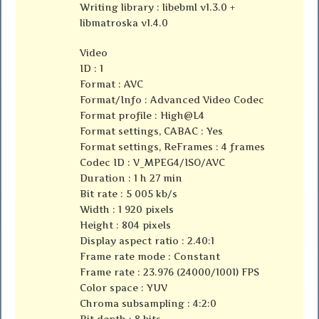
Writing library : libebml v1.3.0 +
libmatroska v1.4.0
Video
ID : 1
Format : AVC
Format/Info : Advanced Video Codec
Format profile : High@L4
Format settings, CABAC : Yes
Format settings, ReFrames : 4 frames
Codec ID : V_MPEG4/ISO/AVC
Duration : 1 h 27 min
Bit rate : 5 005 kb/s
Width : 1 920 pixels
Height : 804 pixels
Display aspect ratio : 2.40:1
Frame rate mode : Constant
Frame rate : 23.976 (24000/1001) FPS
Color space : YUV
Chroma subsampling : 4:2:0
Bit depth : 8 bits