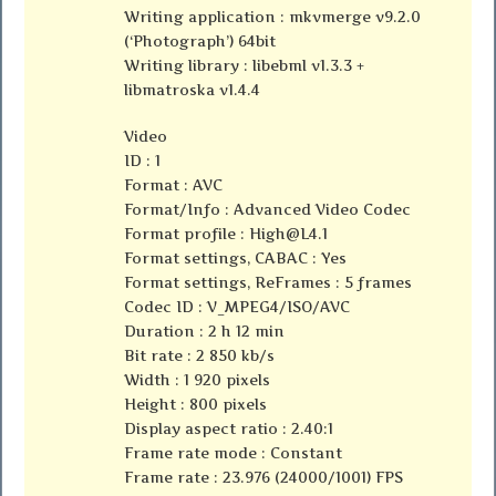
Writing application : mkvmerge v9.2.0
(‘Photograph’) 64bit
Writing library : libebml v1.3.3 +
libmatroska v1.4.4
Video
ID : 1
Format : AVC
Format/Info : Advanced Video Codec
Format profile :
High@L4.1
Format settings, CABAC : Yes
Format settings, ReFrames : 5 frames
Codec ID : V_MPEG4/ISO/AVC
Duration : 2 h 12 min
Bit rate : 2 850 kb/s
Width : 1 920 pixels
Height : 800 pixels
Display aspect ratio : 2.40:1
Frame rate mode : Constant
Frame rate : 23.976 (24000/1001) FPS