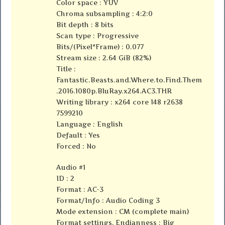
Color space : YUV
Chroma subsampling : 4:2:0
Bit depth : 8 bits
Scan type : Progressive
Bits/(Pixel*Frame) : 0.077
Stream size : 2.64 GiB (82%)
Title :
Fantastic.Beasts.and.Where.to.Find.Them
.2016.1080p.BluRay.x264.AC3.THR
Writing library : x264 core 148 r2638
7599210
Language : English
Default : Yes
Forced : No
Audio #1
ID : 2
Format : AC-3
Format/Info : Audio Coding 3
Mode extension : CM (complete main)
Format settings, Endianness : Big