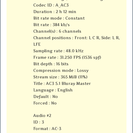
Codec ID : A_AC3
Duration : 2 h 12 min
Bit rate mode : Constant
Bit rate : 384 kb/s
Channel(s) : 6 channels
Channel positions : Front: L C R, Side: L R,
LFE
Sampling rate : 48.0 kHz
Frame rate : 31.250 FPS (1536 spf)
Bit depth : 16 bits
Compression mode : Lossy
Stream size : 365 MiB (11%)
Title : AC3 5.1 Bluray Master
Language : English
Default : No
Forced : No
Audio #2
ID : 3
Format : AC-3