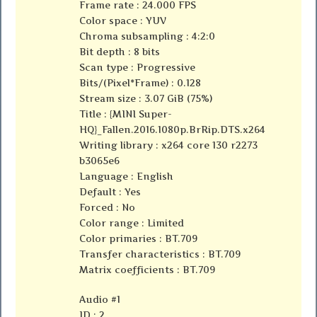
Frame rate : 24.000 FPS
Color space : YUV
Chroma subsampling : 4:2:0
Bit depth : 8 bits
Scan type : Progressive
Bits/(Pixel*Frame) : 0.128
Stream size : 3.07 GiB (75%)
Title : {MINI Super-
HQ}_Fallen.2016.1080p.BrRip.DTS.x264
Writing library : x264 core 130 r2273
b3065e6
Language : English
Default : Yes
Forced : No
Color range : Limited
Color primaries : BT.709
Transfer characteristics : BT.709
Matrix coefficients : BT.709
Audio #1
ID : 2