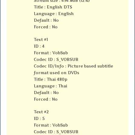
Stream size : 494 MiB (12%)
Title : English DTS
Language : English
Default : No
Forced : No
Text #1
ID : 4
Format : VobSub
Codec ID : S_VOBSUB
Codec ID/Info : Picture based subtitle
format used on DVDs
Title : Thai 480p
Language : Thai
Default : No
Forced : No
Text #2
ID : 5
Format : VobSub
Codec ID : S_VOBSUB