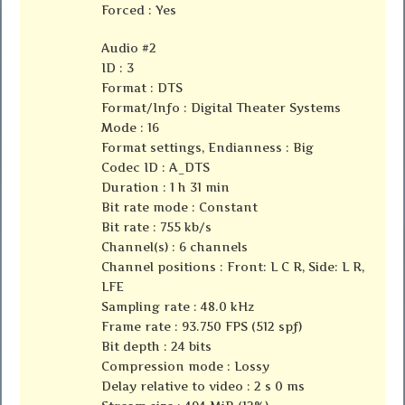
Forced : Yes
Audio #2
ID : 3
Format : DTS
Format/Info : Digital Theater Systems
Mode : 16
Format settings, Endianness : Big
Codec ID : A_DTS
Duration : 1 h 31 min
Bit rate mode : Constant
Bit rate : 755 kb/s
Channel(s) : 6 channels
Channel positions : Front: L C R, Side: L R,
LFE
Sampling rate : 48.0 kHz
Frame rate : 93.750 FPS (512 spf)
Bit depth : 24 bits
Compression mode : Lossy
Delay relative to video : 2 s 0 ms