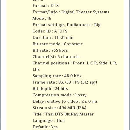
Format : DTS
Format/Info : Digital Theater Systems
Mode : 16
Format settings, Endianness : Big
Codec ID : A_DTS
Duration : 1 h 31 min
Bit rate mode : Constant
Bit rate : 755 kb/s
Channel(s) : 6 channels
Channel positions : Front: L C R, Side: L R,
LFE
Sampling rate : 48.0 kHz
Frame rate : 93.750 FPS (512 spf)
Bit depth : 24 bits
Compression mode : Lossy
Delay relative to video : 2 s 0 ms
Stream size : 494 MiB (12%)
Title : Thai DTS BluRay Master
Language : Thai
Default : Yes