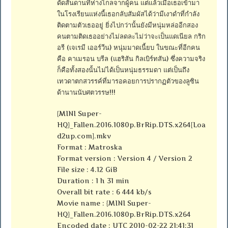
ดัดสันดานที่ห่างไกลจากผู้คน แต่แล้วเมื่อเธอเข้ามา
ในโรงเรียนแห่งนี้เธอกลับสัมผัสได้ว่ามีเงาดำที่กำลัง
ติดตามตัวเธออยู่ ยิ่งไปกว่านั้นยังมีหนุ่มหล่ออีกสอง
คนตามติดเธออย่างไม่ลดละไม่ว่าจะเป็นแดเนียล กริก
อรี (เจเรมี เออร์วีน) หนุ่มมาดเนี้ยบ ในขณะที่อีกคน
คือ คาเมรอน บรีล (แฮริสัน กิลเบิร์ทสัน) ซึ่งความจริง
ก็คือทั้งสองนั้นไม่ได้เป็นหนุ่มธรรมดา แต่เป็นถึง
เทวดาตกสวรรค์ที่มารอคอยการปรากฏตัวของลูซิน
ด้านานนับศตวรรษ!!!
{MINI Super-
HQ}_Fallen.2016.1080p.BrRip.DTS.x264[Loa
d2up.com].mkv
Format : Matroska
Format version : Version 4 / Version 2
File size : 4.12 GiB
Duration : 1 h 31 min
Overall bit rate : 6 444 kb/s
Movie name : {MINI Super-
HQ}_Fallen.2016.1080p.BrRip.DTS.x264
Encoded date : UTC 2010-02-22 21:41:31