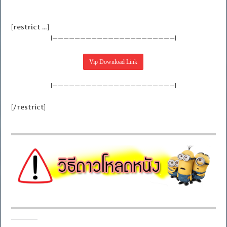
[restrict …]
|——————————————————————|
|——————————————————————|
[/restrict]