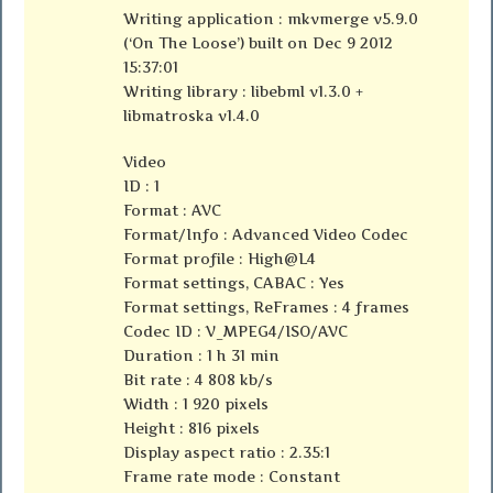
Writing application : mkvmerge v5.9.0
(‘On The Loose’) built on Dec 9 2012
15:37:01
Writing library : libebml v1.3.0 +
libmatroska v1.4.0
Video
ID : 1
Format : AVC
Format/Info : Advanced Video Codec
Format profile : High@L4
Format settings, CABAC : Yes
Format settings, ReFrames : 4 frames
Codec ID : V_MPEG4/ISO/AVC
Duration : 1 h 31 min
Bit rate : 4 808 kb/s
Width : 1 920 pixels
Height : 816 pixels
Display aspect ratio : 2.35:1
Frame rate mode : Constant