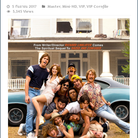
5 กันยายน 2017
Master
,
Mini-HD
,
VIP
,
VIP Cornfile
5,345 Views