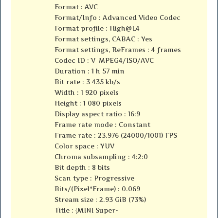
Format : AVC
Format/Info : Advanced Video Codec
Format profile : High@L4
Format settings, CABAC : Yes
Format settings, ReFrames : 4 frames
Codec ID : V_MPEG4/ISO/AVC
Duration : 1 h 57 min
Bit rate : 3 435 kb/s
Width : 1 920 pixels
Height : 1 080 pixels
Display aspect ratio : 16:9
Frame rate mode : Constant
Frame rate : 23.976 (24000/1001) FPS
Color space : YUV
Chroma subsampling : 4:2:0
Bit depth : 8 bits
Scan type : Progressive
Bits/(Pixel*Frame) : 0.069
Stream size : 2.93 GiB (73%)
Title : {MINI Super-