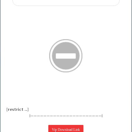
[restrict …]
|——————————————————————|