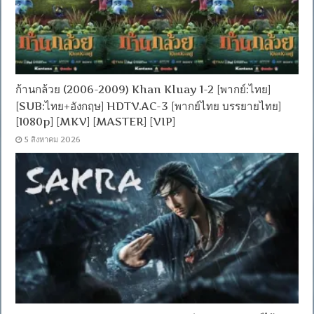
ก้านกล้วย (2006-2009) Khan Kluay 1-2 [พากย์:ไทย]
[SUB:ไทย+อังกฤษ] HDTV.AC-3 [พากย์ไทย บรรยายไทย]
[1080p] [MKV] [MASTER] [VIP]
5 สิงหาคม 2026