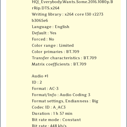
HQ}_Everybody.Wants.Some.2016.1080p.B
rRip.DTS.x264
Writing library : x264 core 130 r2273
b3065e6
Language : English
Default : Yes
Forced : No
Color range : Limited
Color primaries : BT.709
Transfer characteristics : BT.709
Matrix coefficients : BT.709
Audio #1
ID : 2
Format : AC-3
Format/Info : Audio Coding 3
Format settings, Endianness : Big
Codec ID : A_AC3
Duration : 1 h 57 min
Bit rate mode : Constant
Bit rate : 448 kb/s