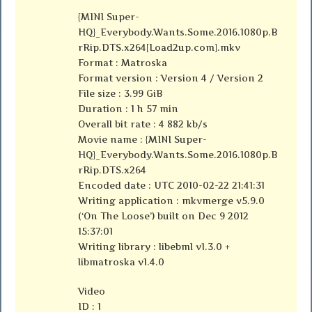
{MINI Super-
HQ}_Everybody.Wants.Some.2016.1080p.B
rRip.DTS.x264[Load2up.com].mkv
Format : Matroska
Format version : Version 4 / Version 2
File size : 3.99 GiB
Duration : 1 h 57 min
Overall bit rate : 4 882 kb/s
Movie name : {MINI Super-
HQ}_Everybody.Wants.Some.2016.1080p.B
rRip.DTS.x264
Encoded date : UTC 2010-02-22 21:41:31
Writing application : mkvmerge v5.9.0
(‘On The Loose’) built on Dec 9 2012
15:37:01
Writing library : libebml v1.3.0 +
libmatroska v1.4.0
Video
ID : 1