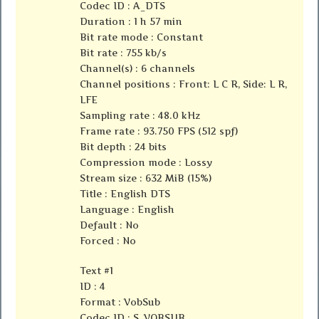
Codec ID : A_DTS
Duration : 1 h 57 min
Bit rate mode : Constant
Bit rate : 755 kb/s
Channel(s) : 6 channels
Channel positions : Front: L C R, Side: L R,
LFE
Sampling rate : 48.0 kHz
Frame rate : 93.750 FPS (512 spf)
Bit depth : 24 bits
Compression mode : Lossy
Stream size : 632 MiB (15%)
Title : English DTS
Language : English
Default : No
Forced : No
Text #1
ID : 4
Format : VobSub
Codec ID : S_VOBSUB