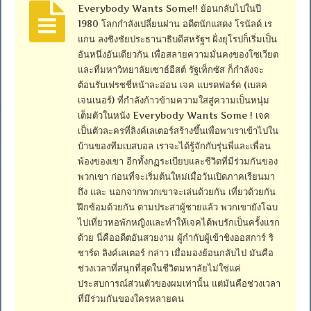
Everybody Wants Some!! ย้อนกลับไปในปี
1980 โลกกำลังเปลี่ยนผ่าน อดีตนักแสดง โรนัลด์ เร
แกน ลงชิงชัยประธานาธิบดีสหรัฐฯ ฝั่งยุโรปก็เริ่มเป็น
อันหนึ่งอันเดียวกัน เพื่อสลายความมั่นคงของโซเวียต
และที่มหาวิทยาลัยเซาธ์อีสต์ รัฐเท็กซัส ก็กำลังจะ
ต้อนรับเฟรชชี่หน้าละอ่อน เจค แบรดฟอร์ด (เบลค
เจนเนอร์) ที่กำลังก้าวข้ามความใสสู่ความเป็นหนุ่ม
เต็มตัวในหนัง Everybody Wants Some ! เจค
เป็นตัวละครที่ลิงค์เลเตอร์สร้างขึ้นเพื่อพาเราเข้าไปใน
บ้านของทีมเบสบอล เราจะได้รู้จักกับรุ่นพี่และเพื่อน
พ้องของเขา อีกทั้งกฏระเบียบและชีวิตที่มีร่วมกันของ
พวกเขา ก่อนที่จะเริ่มต้นใหม่เมื่อวันเปิดภาคเรียนมา
ถึง และ นอกจากพวกเขาจะเล่นด้วยกัน เที่ยวด้วยกัน
ฝึกซ้อมด้วยกัน ตามประสาผู้ชายแล้ว พวกเขายังโฉบ
ไปเที่ยวหอพักหญิงและทำให้เจคได้พบรักเป็นครั้งแรก
ด้วย นี่คืออดีตอันสวยงาม ผู้กำกับผู้เข้าชิงออสการ์ ริ
ชาร์ด ลิงค์เลเตอร์ กล่าว เมื่อมองย้อนกลับไป มันคือ
ช่วงเวลาที่สนุกที่สุดในชีวิตมหาลัยไม่ใช่แค่
ประสบการณ์ส่วนตัวของผมเท่านั้น แต่มันคือช่วงเวลา
ที่มีร่วมกันของใครหลายคน