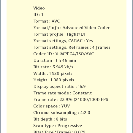
Video
ID : 1
Format : AVC
Format/Info : Advanced Video Codec
Format profile : High@L4
Format settings, CABAC : Yes
Format settings, ReFrames : 4 frames
Codec ID : V_MPEG4/ISO/AVC
Duration : 1 h 46 min
Bit rate : 3 949 kb/s
Width : 1 920 pixels
Height : 1 080 pixels
Display aspect ratio : 16:9
Frame rate mode : Constant
Frame rate : 23.976 (24000/1001) FPS
Color space : YUV
Chroma subsampling : 4:2:0
Bit depth : 8 bits
Scan type : Progressive
Bits/(Pixel*Frame) : 0.079