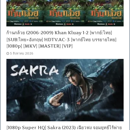
ก้านกล้วย (2006-2009) Khan Kluay 1-2 [พากย์:ไทย]
[SUB:ไทย+อังกฤษ] HDTV.AC-3 [พากย์ไทย บรรยายไทย]
[1080p] [MKV] [MASTER] [VIP]
5 สิงหาคม 2026
[1080p Super HQ] Sakra (2023) เฉียวฟง จอมยุทธ์ไร้พ่าย