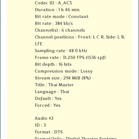
Codec ID : A_AC3
Duration : 1 h 46 min
Bit rate mode : Constant
Bit rate : 384 kb/s
Channel(s) : 6 channels
Channel positions : Front: L C R, Side: L R,
LFE
Sampling rate : 48.0 kHz
Frame rate : 31.250 FPS (1536 spf)
Bit depth : 16 bits
Compression mode : Lossy
Stream size : 294 MiB (8%)
Title : Thai Master
Language : Thai
Default : Yes
Forced : Yes
Audio #2
ID : 3
Format : DTS
Format/Info : Digital Theater Systems