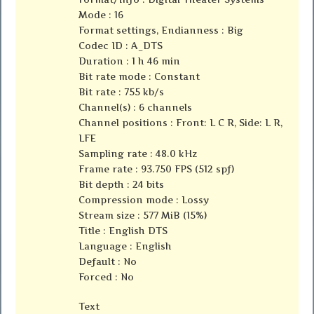
Mode : 16
Format settings, Endianness : Big
Codec ID : A_DTS
Duration : 1 h 46 min
Bit rate mode : Constant
Bit rate : 755 kb/s
Channel(s) : 6 channels
Channel positions : Front: L C R, Side: L R,
LFE
Sampling rate : 48.0 kHz
Frame rate : 93.750 FPS (512 spf)
Bit depth : 24 bits
Compression mode : Lossy
Stream size : 577 MiB (15%)
Title : English DTS
Language : English
Default : No
Forced : No
Text