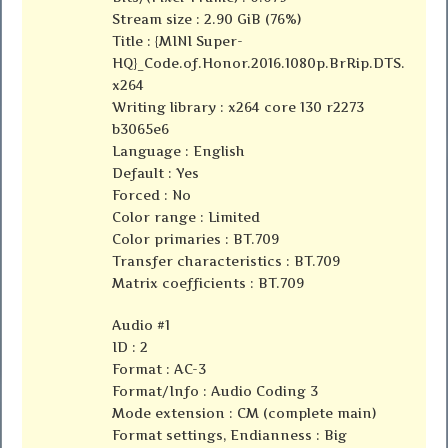
Stream size : 2.90 GiB (76%)
Title : {MINI Super-
HQ}_Code.of.Honor.2016.1080p.BrRip.DTS.
x264
Writing library : x264 core 130 r2273
b3065e6
Language : English
Default : Yes
Forced : No
Color range : Limited
Color primaries : BT.709
Transfer characteristics : BT.709
Matrix coefficients : BT.709
Audio #1
ID : 2
Format : AC-3
Format/Info : Audio Coding 3
Mode extension : CM (complete main)
Format settings, Endianness : Big