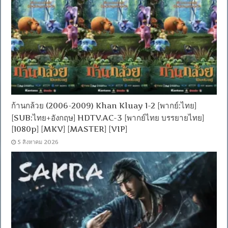
ก้านกล้วย (2006-2009) Khan Kluay 1-2 [พากย์:ไทย]
[SUB:ไทย+อังกฤษ] HDTV.AC-3 [พากย์ไทย บรรยายไทย]
[1080p] [MKV] [MASTER] [VIP]
5 สิงหาคม 2026