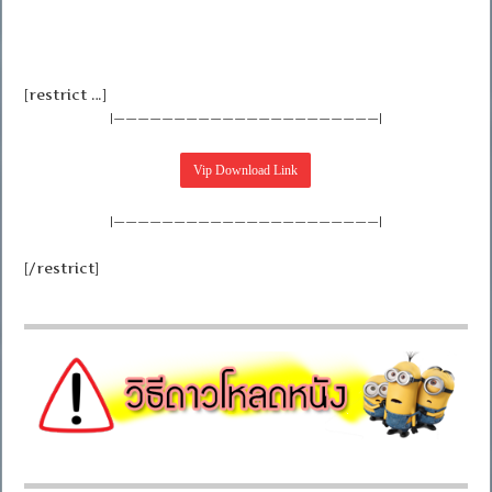
[restrict …]
|——————————————————————|
|——————————————————————|
[/restrict]