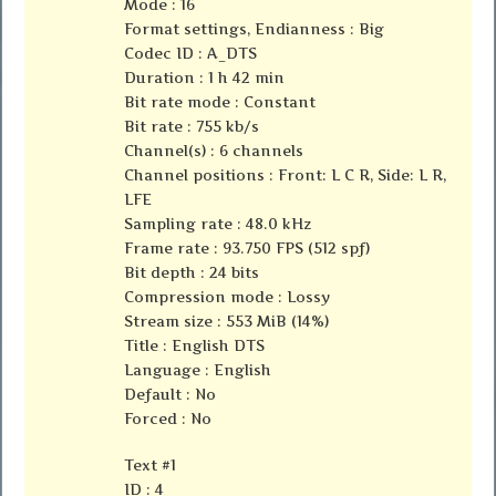
Mode : 16
Format settings, Endianness : Big
Codec ID : A_DTS
Duration : 1 h 42 min
Bit rate mode : Constant
Bit rate : 755 kb/s
Channel(s) : 6 channels
Channel positions : Front: L C R, Side: L R,
LFE
Sampling rate : 48.0 kHz
Frame rate : 93.750 FPS (512 spf)
Bit depth : 24 bits
Compression mode : Lossy
Stream size : 553 MiB (14%)
Title : English DTS
Language : English
Default : No
Forced : No
Text #1
ID : 4