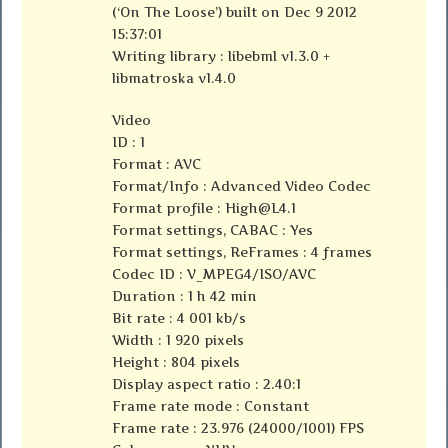
(‘On The Loose’) built on Dec 9 2012
15:37:01
Writing library : libebml v1.3.0 +
libmatroska v1.4.0
Video
ID : 1
Format : AVC
Format/Info : Advanced Video Codec
Format profile :
High@L4.1
Format settings, CABAC : Yes
Format settings, ReFrames : 4 frames
Codec ID : V_MPEG4/ISO/AVC
Duration : 1 h 42 min
Bit rate : 4 001 kb/s
Width : 1 920 pixels
Height : 804 pixels
Display aspect ratio : 2.40:1
Frame rate mode : Constant
Frame rate : 23.976 (24000/1001) FPS