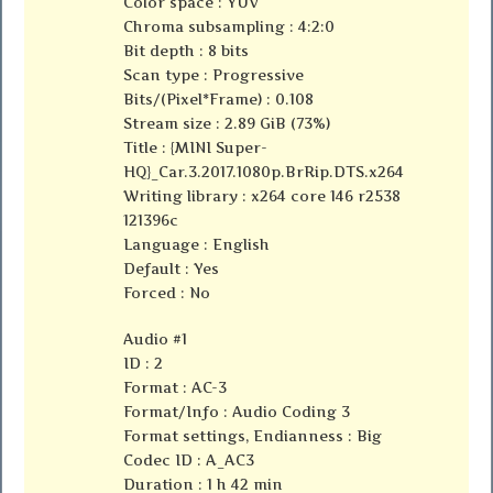
Color space : YUV
Chroma subsampling : 4:2:0
Bit depth : 8 bits
Scan type : Progressive
Bits/(Pixel*Frame) : 0.108
Stream size : 2.89 GiB (73%)
Title : {MINI Super-
HQ}_Car.3.2017.1080p.BrRip.DTS.x264
Writing library : x264 core 146 r2538
121396c
Language : English
Default : Yes
Forced : No
Audio #1
ID : 2
Format : AC-3
Format/Info : Audio Coding 3
Format settings, Endianness : Big
Codec ID : A_AC3
Duration : 1 h 42 min