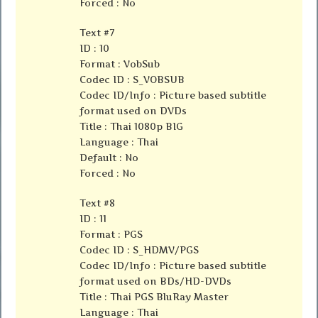
Forced : No
Text #7
ID : 10
Format : VobSub
Codec ID : S_VOBSUB
Codec ID/Info : Picture based subtitle
format used on DVDs
Title : Thai 1080p BIG
Language : Thai
Default : No
Forced : No
Text #8
ID : 11
Format : PGS
Codec ID : S_HDMV/PGS
Codec ID/Info : Picture based subtitle
format used on BDs/HD-DVDs
Title : Thai PGS BluRay Master
Language : Thai