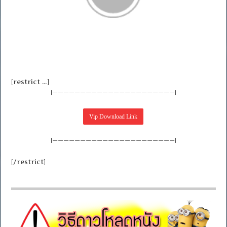
[restrict …]
|——————————————————————|
|——————————————————————|
[/restrict]