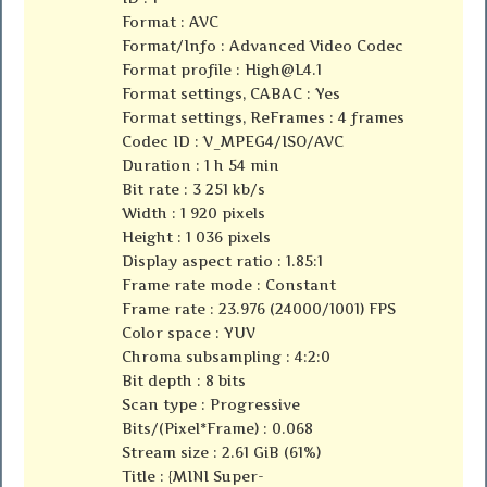
Format : AVC
Format/Info : Advanced Video Codec
Format profile :
High@L4.1
Format settings, CABAC : Yes
Format settings, ReFrames : 4 frames
Codec ID : V_MPEG4/ISO/AVC
Duration : 1 h 54 min
Bit rate : 3 251 kb/s
Width : 1 920 pixels
Height : 1 036 pixels
Display aspect ratio : 1.85:1
Frame rate mode : Constant
Frame rate : 23.976 (24000/1001) FPS
Color space : YUV
Chroma subsampling : 4:2:0
Bit depth : 8 bits
Scan type : Progressive
Bits/(Pixel*Frame) : 0.068
Stream size : 2.61 GiB (61%)
Title : {MINI Super-