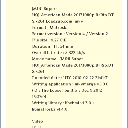
{MINI Super-
HQ}_American.Made.2017.1080p.BrRip.DT
S.x264[Load2up,com].mkv
Format : Matroska
Format version : Version 4 / Version 2
File size : 4.27 GiB
Duration : 1 h 54 min
Overall bit rate : 5 322 kb/s
Movie name : {MINI Super-
HQ}_American.Made.2017.1080p.BrRip.DT
S.x264
Encoded date : UTC 2010-02-22 21:41:31
Writing application : mkvmerge v5.9.0
(‘On The Loose’) built on Dec 9 2012
15:37:01
Writing library : libebml v1.3.0 +
libmatroska v1.4.0
Video
ID : 1