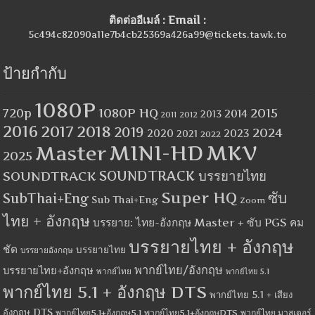
ติดต่ออีเมล์ : Email :
5c494c82090a11e7b4cb25369a426a99@tickets.tawk.to
ป้ายกำกับ
1080P
1080P HQ
2015
720p
2014
2013
2012
2011
2016
2017
2018
2019
2024
2020
2023
2021
2022
MINI-HD
MKV
Master
2025
SOUNDTRACK
SOUNDTRACK บรรยายไทย
Super HQ
ซับ
SubThai+Eng
Sub Thai+Eng
Zoom
ไทย + อังกฤษ
บรรยาย: ไทย-อังกฤษ Master + ซับ PGS คม
บรรยายไทย + อังกฤษ
ชัด
บรรยายไทย
บรรยายอังกฤษ
พากย์ไทย/อังกฤษ
บรรยายไทย+อังกฤษ
พากย์ไทย
พากย์ไทย 5.1
พากย์ไทย 5.1 + อังกฤษ DTS
พากย์ไทย 5.1 + เสียง
อังกฤษ DTS
พากย์ไทย5.1+อังกฤษ5.1
พากย์ไทย5.1+อังกฤษDTS
พากย์ไทย มาสเตอร์