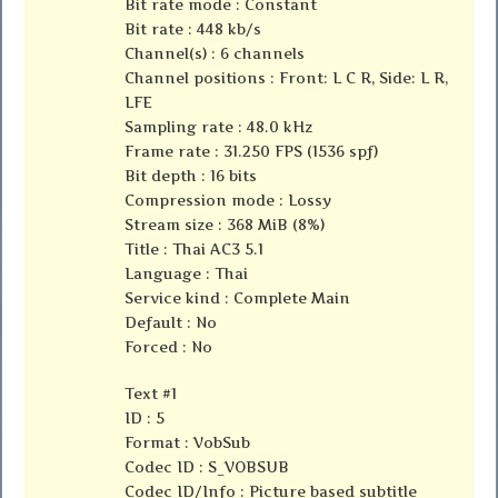
Bit rate mode : Constant
Bit rate : 448 kb/s
Channel(s) : 6 channels
Channel positions : Front: L C R, Side: L R,
LFE
Sampling rate : 48.0 kHz
Frame rate : 31.250 FPS (1536 spf)
Bit depth : 16 bits
Compression mode : Lossy
Stream size : 368 MiB (8%)
Title : Thai AC3 5.1
Language : Thai
Service kind : Complete Main
Default : No
Forced : No
Text #1
ID : 5
Format : VobSub
Codec ID : S_VOBSUB
Codec ID/Info : Picture based subtitle