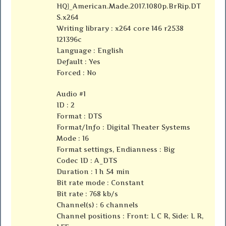
HQ}_American.Made.2017.1080p.BrRip.DT
S.x264
Writing library : x264 core 146 r2538
121396c
Language : English
Default : Yes
Forced : No
Audio #1
ID : 2
Format : DTS
Format/Info : Digital Theater Systems
Mode : 16
Format settings, Endianness : Big
Codec ID : A_DTS
Duration : 1 h 54 min
Bit rate mode : Constant
Bit rate : 768 kb/s
Channel(s) : 6 channels
Channel positions : Front: L C R, Side: L R,