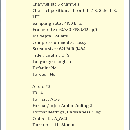
Channel(s) : 6 channels
Channel positions : Front: L C R, Side: L R,
LFE
Sampling rate : 48.0 kHz
Frame rate : 93.750 FPS (512 spf)
Bit depth : 24 bits
Compression mode : Lossy
Stream size : 621 MiB (14%)
Title : English DTS
Language : English
Default : No
Forced : No
Audio #3
ID : 4
Format : AC-3
Format/Info : Audio Coding 3
Format settings, Endianness : Big
Codec ID : A_AC3
Duration : 1 h 54 min