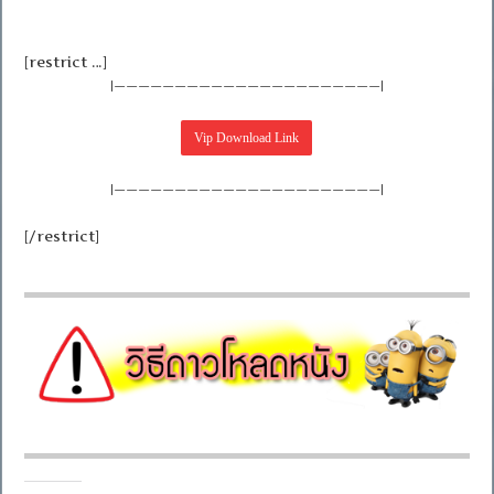
[restrict …]
|——————————————————————|
|——————————————————————|
[/restrict]