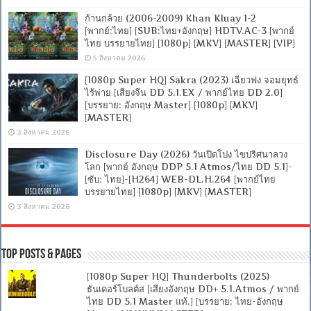
ก้านกล้วย (2006-2009) Khan Kluay 1-2
[พากย์:ไทย] [SUB:ไทย+อังกฤษ] HDTV.AC-3 [พากย์
ไทย บรรยายไทย] [1080p] [MKV] [MASTER] [VIP]
5 สิงหาคม 2026
[1080p Super HQ] Sakra (2023) เฉียวฟง จอมยุทธ์
ไร้พ่าย [เสียงจีน DD 5.1.EX / พากย์ไทย DD 2.0]
[บรรยาย: อังกฤษ Master] [1080p] [MKV]
[MASTER]
3 สิงหาคม 2026
Disclosure Day (2026) วันเปิดโปง ไขปริศนาลวง
โลก [พากย์ อังกฤษ DDP 5.1 Atmos/ไทย DD 5.1]-
[ซับ: ไทย]-[H264] WEB-DL.H.264 [พากย์ไทย
บรรยายไทย] [1080p] [MKV] [MASTER]
3 สิงหาคม 2026
Top Posts & Pages
[1080p Super HQ] Thunderbolts (2025)
ธันเดอร์โบลต์ส [เสียงอังกฤษ DD+ 5.1.Atmos / พากย์
ไทย DD 5.1 Master แท้.] [บรรยาย: ไทย-อังกฤษ