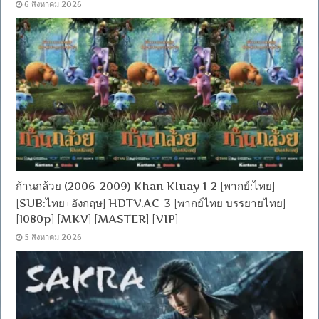
6 สิงหาคม 2026
ก้านกล้วย (2006-2009) Khan Kluay 1-2 [พากย์:ไทย]
[SUB:ไทย+อังกฤษ] HDTV.AC-3 [พากย์ไทย บรรยายไทย]
[1080p] [MKV] [MASTER] [VIP]
5 สิงหาคม 2026