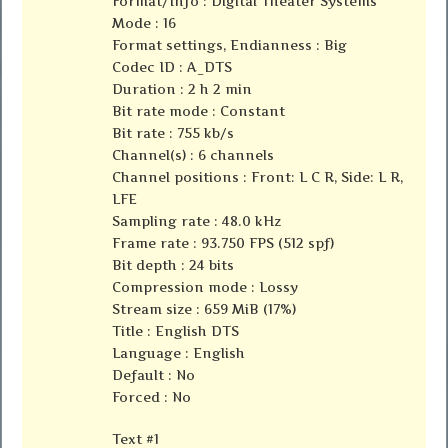
Format/Info : Digital Theater Systems
Mode : 16
Format settings, Endianness : Big
Codec ID : A_DTS
Duration : 2 h 2 min
Bit rate mode : Constant
Bit rate : 755 kb/s
Channel(s) : 6 channels
Channel positions : Front: L C R, Side: L R,
LFE
Sampling rate : 48.0 kHz
Frame rate : 93.750 FPS (512 spf)
Bit depth : 24 bits
Compression mode : Lossy
Stream size : 659 MiB (17%)
Title : English DTS
Language : English
Default : No
Forced : No
Text #1