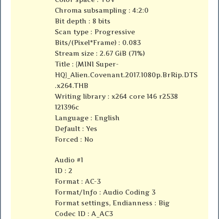
Chroma subsampling : 4:2:0
Bit depth : 8 bits
Scan type : Progressive
Bits/(Pixel*Frame) : 0.083
Stream size : 2.67 GiB (71%)
Title : {MINI Super-
HQ}_Alien.Covenant.2017.1080p.BrRip.DTS
.x264.THB
Writing library : x264 core 146 r2538
121396c
Language : English
Default : Yes
Forced : No
Audio #1
ID : 2
Format : AC-3
Format/Info : Audio Coding 3
Format settings, Endianness : Big
Codec ID : A_AC3