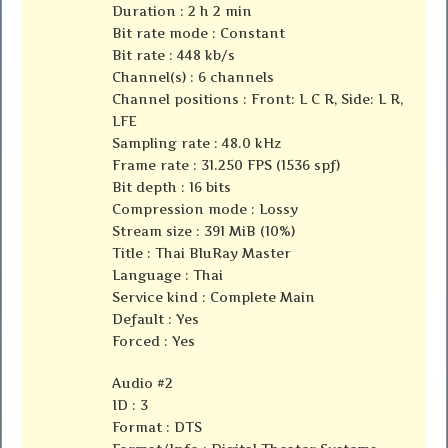
Duration : 2 h 2 min
Bit rate mode : Constant
Bit rate : 448 kb/s
Channel(s) : 6 channels
Channel positions : Front: L C R, Side: L R,
LFE
Sampling rate : 48.0 kHz
Frame rate : 31.250 FPS (1536 spf)
Bit depth : 16 bits
Compression mode : Lossy
Stream size : 391 MiB (10%)
Title : Thai BluRay Master
Language : Thai
Service kind : Complete Main
Default : Yes
Forced : Yes
Audio #2
ID : 3
Format : DTS