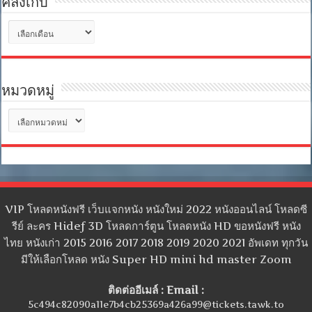
คลังเก็บ
คลัง
เก็บ
หมวดหมู่
หมวด
หมู่
VIP โหลดหนังฟรี เว็บแจกหนัง หนังใหม่ 2022 หนังออนไลน์ โหลดซี
รีย์ ละคร Hidef 3D โหลดการ์ตูน โหลดหนัง HD ขอหนังฟรี หนัง
ไทย หนังเก่า 2015 2016 2017 2018 2019 2020 2021 อัพเดท ทุกวัน
มีให้เลือกโหลด หนัง Super HD mini hd master Zoom
ติดต่ออีเมล์ : Email :
5c494c82090a11e7b4cb25369a426a99@tickets.tawk.to