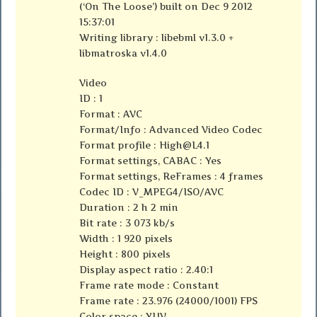
(‘On The Loose’) built on Dec 9 2012
15:37:01
Writing library : libebml v1.3.0 +
libmatroska v1.4.0
Video
ID : 1
Format : AVC
Format/Info : Advanced Video Codec
Format profile :
High@L4.1
Format settings, CABAC : Yes
Format settings, ReFrames : 4 frames
Codec ID : V_MPEG4/ISO/AVC
Duration : 2 h 2 min
Bit rate : 3 073 kb/s
Width : 1 920 pixels
Height : 800 pixels
Display aspect ratio : 2.40:1
Frame rate mode : Constant
Frame rate : 23.976 (24000/1001) FPS
Color space : YUV