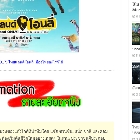
Blu
Mas
6 
บรร
5 
017) ไทยแลนด์โอนลี่ เมืองไทยอะไรก็ได้
อัง
3 
ไทย
่วนของแก๊งไกด์ที่นำทีมโดย แจ๊ส ชวนชื่น, แน็ก ชาลี และค่อม
บรร
าจะต้องเริ่มต้นชีวิตใหม่อย่างเท่สุดๆ ในฐานะประชาชนผู้ประกอบ
3 