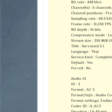
Bit rate : 448 kb/s
Channel(s) : 6 channels
Channel positions : Fron
Sampling rate : 48.0 kH
Frame rate : 31.250 FPS 
Bit depth : 16 bits
Compression mode : Lo
Stream size : 350 MiB (
Title : Surround 5.1
Language : Thai
Service kind : Complet
Default : Yes
Forced : No
Audio #2
ID : 3
Format : AC-3
Format/Info : Audio Co
Format settings, Endian
Codec ID : A_AC3
Duration : 1 h 49 min