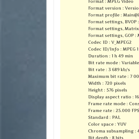
Format : MPEG Video
Format version : Versio
Format profile : Main
Format settings, BVOP :
Format settings, Matrix
Format settings, GOP : 
Codec ID : V_MPEG2
Codec ID/Info : MPEG 1
Duration : 1 h 49 min
Bit rate mode : Variable
Bit rate : 3 689 kb/s
Maximum bit rate : 7 00
Width : 720 pixels
Height : 576 pixels
Display aspect ratio : 16
Frame rate mode : Con
Frame rate : 25.000 FP
Standard : PAL
Color space : YUV
Chroma subsampling : 4
Bit depth : 8 bits