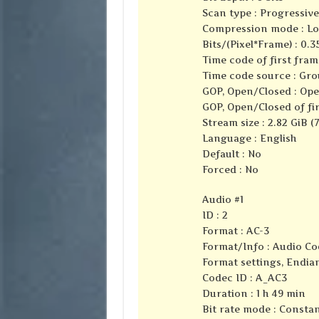
Scan type : Progressive
Compression mode : Lo
Bits/(Pixel*Frame) : 0.3
Time code of first fram
Time code source : Gro
GOP, Open/Closed : Op
GOP, Open/Closed of firs
Stream size : 2.82 GiB (
Language : English
Default : No
Forced : No
Audio #1
ID : 2
Format : AC-3
Format/Info : Audio Co
Format settings, Endian
Codec ID : A_AC3
Duration : 1 h 49 min
Bit rate mode : Consta