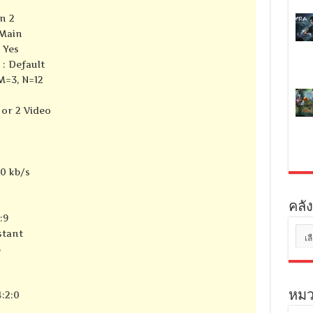
n 2
@Main
 Yes
 : Default
M=3, N=12
 or 2 Video
0 kb/s
คลัง
:9
คลัง
stant
เก็บ
S
:2:0
หมว