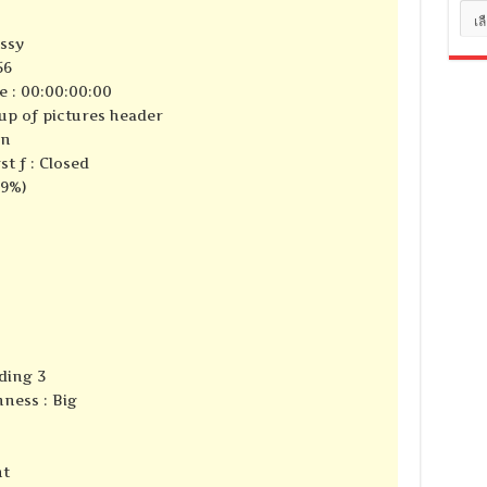
หมว
หมู่
ssy
56
e : 00:00:00:00
up of pictures header
en
t f : Closed
79%)
ding 3
ness : Big
nt