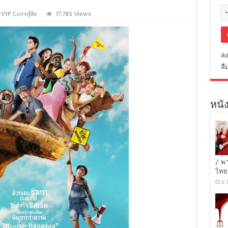
,
VIP Cornfile
17,785 Views
ลง
ลื
หนัง
/ พ
ไทย
6 