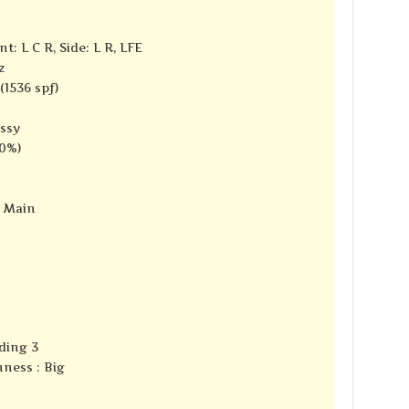
t: L C R, Side: L R, LFE
z
(1536 spf)
ssy
10%)
e Main
ding 3
ness : Big