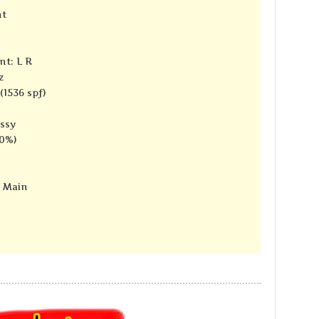
nt
nt: L R
z
(1536 spf)
ssy
10%)
e Main