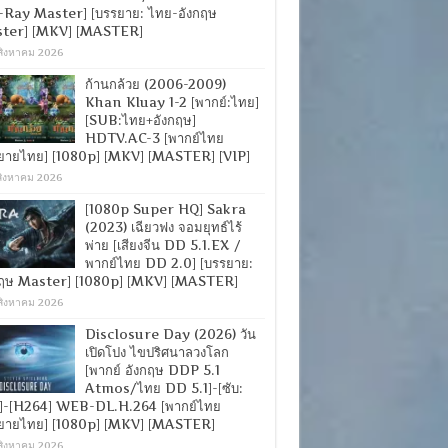
-Ray Master] [บรรยาย: ไทย-อังกฤษ
ter] [MKV] [MASTER]
สิงหาคม 2026
ก้านกล้วย (2006-2009)
Khan Kluay 1-2 [พากย์:ไทย]
[SUB:ไทย+อังกฤษ]
HDTV.AC-3 [พากย์ไทย
ยายไทย] [1080p] [MKV] [MASTER] [VIP]
สิงหาคม 2026
[1080p Super HQ] Sakra
(2023) เฉียวฟง จอมยุทธ์ไร้
พ่าย [เสียงจีน DD 5.1.EX /
พากย์ไทย DD 2.0] [บรรยาย:
กฤษ Master] [1080p] [MKV] [MASTER]
สิงหาคม 2026
Disclosure Day (2026) วัน
เปิดโปง ไขปริศนาลวงโลก
[พากย์ อังกฤษ DDP 5.1
Atmos/ไทย DD 5.1]-[ซับ:
]-[H264] WEB-DL.H.264 [พากย์ไทย
ยายไทย] [1080p] [MKV] [MASTER]
สิงหาคม 2026