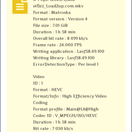
เคป๊อป_Load2up.com.mkv
Format : Matroska
Format version : Version 4
File size : 7.01 GiB
Duration : 1 h 58 min
Overall bit rate : 8 499 kb/s
Frame rate : 24.000 FPS
Writing application : Lavf58.49.100
Writing library : Lavf58.49.100
ErrorDetectionType : Per level 1
Video
ID : 1
Format : HEVC
Format/Info : High Efficiency Video
Coding
Format profile : Main@L4@High
Codec ID : V_MPEGH/ISO/HEVC
Duration : 1 h 58 min
Bit rate : 7 050 kb/s