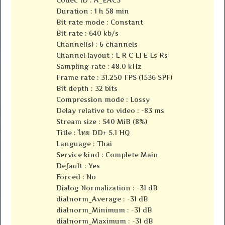
Duration : 1 h 58 min
Bit rate mode : Constant
Bit rate : 640 kb/s
Channel(s) : 6 channels
Channel layout : L R C LFE Ls Rs
Sampling rate : 48.0 kHz
Frame rate : 31.250 FPS (1536 SPF)
Bit depth : 32 bits
Compression mode : Lossy
Delay relative to video : -83 ms
Stream size : 540 MiB (8%)
Title : ไทย DD+ 5.1 HQ
Language : Thai
Service kind : Complete Main
Default : Yes
Forced : No
Dialog Normalization : -31 dB
dialnorm_Average : -31 dB
dialnorm_Minimum : -31 dB
dialnorm_Maximum : -31 dB