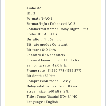
Audio #2
ID : 3
Format : E-AC-3
Format/Info : Enhanced AC-3
Commercial name : Dolby Digital Plus
Codec ID : A_EAC3
Duration : 1 h 58 min
Bit rate mode : Constant
Bit rate : 640 kb/s
Channel(s) : 6 channels
Channel layout : L R C LFE Ls Rs
Sampling rate : 48.0 kHz
Frame rate : 31.250 FPS (1536 SPF)
Bit depth : 32 bits
Compression mode : Lossy
Delay relative to video : -83 ms
Stream size : 540 MiB (8%)
Title : อังกฤษ [ต้นฉบับ] DD+ 5.1 HQ
Language : English