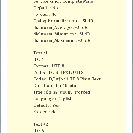
Service kind : Complete Main
Default : No
Forced : No
Dialog Normalization : -31 dB
dialnorm_Average : -31 dB
dialnorm_Minimum : -31 dB
dialnorm_Maximum : -31 dB
Text #1
ID : 4
Format : UTF-8
Codec ID : S_TEXT/UTF8
Codec ID/Info : UTF-8 Plain Text
Duration : 1 h 46 min
Title : อังกฤษ [ต้นฉบับ] (forced)
Language : English
Default : Yes
Forced : No
Text #2
ID : 5