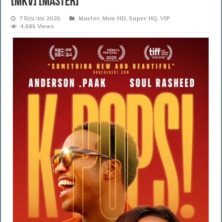
[MKV] [MASTER]
7 มิถุนายน 2026
Master
,
Mini-HD
,
Super HQ
,
VIP
4,686 Views