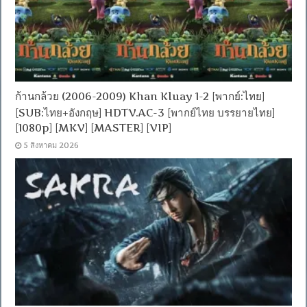
ก้านกล้วย (2006-2009) Khan Kluay 1-2 [พากย์:ไทย]
[SUB:ไทย+อังกฤษ] HDTV.AC-3 [พากย์ไทย บรรยายไทย]
[1080p] [MKV] [MASTER] [VIP]
5 สิงหาคม 2026