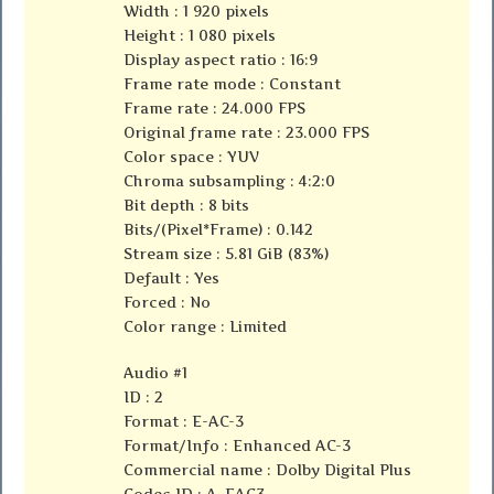
Width : 1 920 pixels
Height : 1 080 pixels
Display aspect ratio : 16:9
Frame rate mode : Constant
Frame rate : 24.000 FPS
Original frame rate : 23.000 FPS
Color space : YUV
Chroma subsampling : 4:2:0
Bit depth : 8 bits
Bits/(Pixel*Frame) : 0.142
Stream size : 5.81 GiB (83%)
Default : Yes
Forced : No
Color range : Limited
Audio #1
ID : 2
Format : E-AC-3
Format/Info : Enhanced AC-3
Commercial name : Dolby Digital Plus
Codec ID : A_EAC3