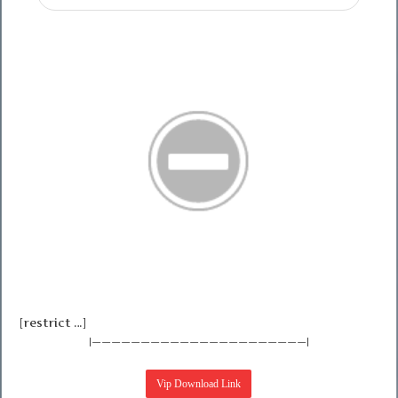
[restrict …]
|——————————————————————|