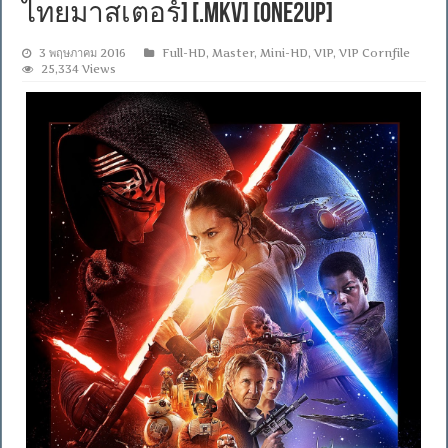
ไทยมาสเตอร์] [.MKV] [ONE2UP]
3 พฤษภาคม 2016
Full-HD
,
Master
,
Mini-HD
,
VIP
,
VIP Cornfile
25,334 Views