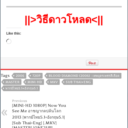
||>วิธีดาวโหลด<||
Like this:
Loading…
Tags
2006
720P
BLOOD DIAMOND (2006) : เทพบุตรเพชรสีเลือด
MASTER
MINI-HD
MKV
SUB THAI+ENG
พากย์ไทย5.1+อังกฤษ5.1
Previous
[MINI-HD 1080P] Now You
See Me อาชญากลปล้นโลก
2013 [พากย์ไทย5.1+อังกฤษ5.1]
[Sub Thai+Eng] [.MKV]
[MASTER] [ONE2UP]