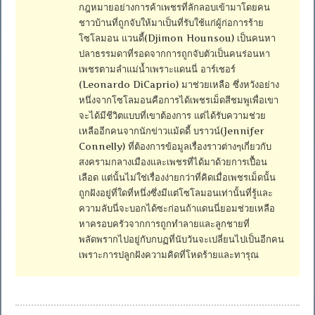
กฎหมายอย่างการค้าเพชรที่ลักลอบเข้ามาโดยคน
ชาวบ้านที่ถูกจับให้มาเป็นที่รับใช้แก่ผู้ก่อการร้าย
โซโลมอน แวนดี้(Djimon Hounsou) เป็นคนหา
ปลาธรรมดาที่รอดจากการถูกจับตัวเป็นคนร่อนหา
เพชรตามลำแม่น้ำเพราะแดนนี่ อาร์เชอร์
(Leonardo DiCaprio) มาช่วยเหลือ ซึ่งหวังอย่าง
หนึ่งจากโซโลมอนคือการได้เพชรเม็ดสีชมพูเพื่อเขา
จะได้มีชีวิตแบบที่เขาต้องการ แต่ได้รับความช่วย
เหลืออีกคนจากนักข่าวแม้ดดี้ บราวน์(Jennifer
Connelly) ที่ต้องการข้อมูลเรื่องราวต่างๆเกี่ยวกับ
สงครามกลางเมืองและเพชรที่ได้มาด้วยการเปื้อน
เลือด แต่นั้นไม่ใช่เรื่องง่ายกว่าที่คิดเมื่อเพชรเม็ดนั้น
ถูกฝังอยู่ที่ใดที่หนึ่งซึ่งมีแต่โซโลมอนเท่านั้นที่รู้และ
ความลับนี่จะบอกได้ซะก่อนถ้าแดนนี่ยอมช่วยเหลือ
หาครอบครัวจากการถูกทำลายและลูกชายที่
พลัดพรากไปอยู่กับกบฏที่นับวันจะเปลี่ยนไปเป็นอีกคน
เพราะการปลูกฝังความคิดที่โหดร้ายและทารุณ