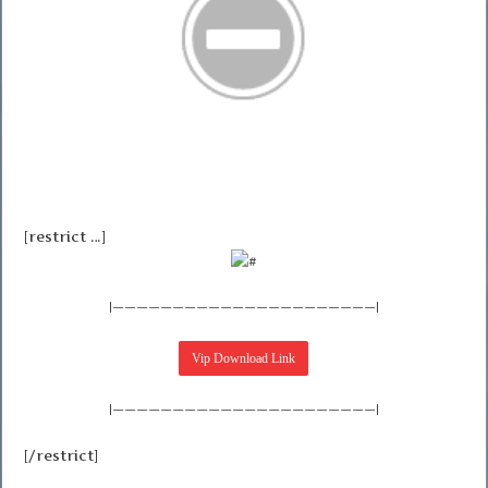
[restrict …]
|——————————————————————|
|——————————————————————|
[/restrict]