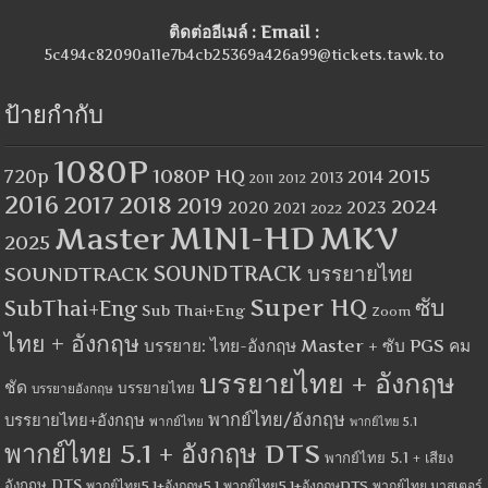
ติดต่ออีเมล์ : Email :
5c494c82090a11e7b4cb25369a426a99@tickets.tawk.to
ป้ายกำกับ
1080P
1080P HQ
2015
720p
2014
2013
2012
2011
2016
2017
2018
2019
2024
2020
2023
2021
2022
MINI-HD
MKV
Master
2025
SOUNDTRACK
SOUNDTRACK บรรยายไทย
Super HQ
ซับ
SubThai+Eng
Sub Thai+Eng
Zoom
ไทย + อังกฤษ
บรรยาย: ไทย-อังกฤษ Master + ซับ PGS คม
บรรยายไทย + อังกฤษ
ชัด
บรรยายไทย
บรรยายอังกฤษ
พากย์ไทย/อังกฤษ
บรรยายไทย+อังกฤษ
พากย์ไทย
พากย์ไทย 5.1
พากย์ไทย 5.1 + อังกฤษ DTS
พากย์ไทย 5.1 + เสียง
อังกฤษ DTS
พากย์ไทย5.1+อังกฤษ5.1
พากย์ไทย5.1+อังกฤษDTS
พากย์ไทย มาสเตอร์