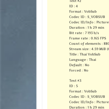
Text #2
ID : 4
Format : VobSub
Codec ID : S_VOBSUB
Codec ID/Info : Pictur
Duration : 1 h 29 min
Bit rate : 7 193 b/s
Frame rate : 0.165 FPS
Count of elements : 88
Stream size : 4.59 MiB (
Title : Thai VobSub
Language : Thai
Default : No
Forced : No
Text #3
ID : 5
Format : VobSub
Codec ID : S_VOBSUB
Codec ID/Info : Pictur
Duration : 1 h 29 min