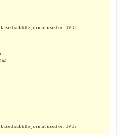
e based subtitle format used on DVDs
0
0%)
e based subtitle format used on DVDs