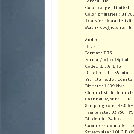
Forced : No
Color range : Limited
Color primaries : BT.70
Transfer characteristic
Matrix coefficients : B
Audio
ID : 2
Format : DTS
Format/Info : Digital 
Codec ID : A_DTS
Duration : 1 h 35 min
Bit rate mode : Consta
Bit rate : 1 509 kb/s
Channel(s) : 6 channels
Channel layout : C L R 
Sampling rate : 48.0 kH
Frame rate : 93.750 FPS 
Bit depth : 24 bits
Compression mode : Lo
Stream size : 1.01 GiB (1