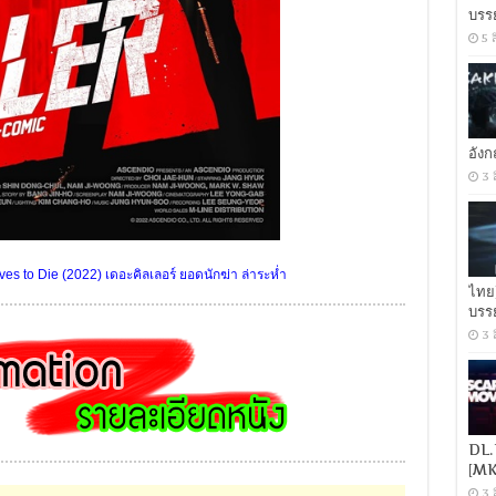
บรร
5 
อัง
3 
ves to Die (2022) เดอะคิลเลอร์ ยอดนักฆ่า ล่าระห่ำ
ไทย
บรร
3 
DL.
[MK
3 