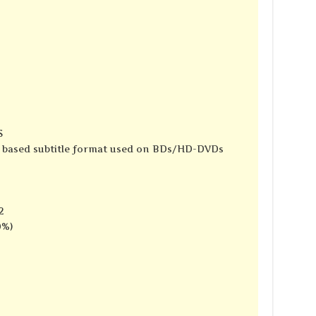
S
e based subtitle format used on BDs/HD-DVDs
2
0%)