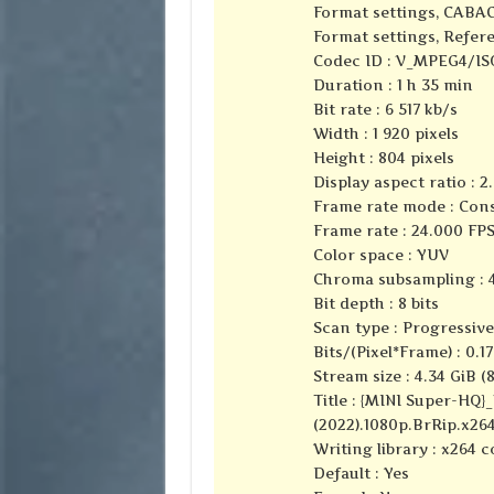
Format settings, CABAC
Format settings, Refere
Codec ID : V_MPEG4/I
Duration : 1 h 35 min
Bit rate : 6 517 kb/s
Width : 1 920 pixels
Height : 804 pixels
Display aspect ratio : 2.
Frame rate mode : Con
Frame rate : 24.000 FP
Color space : YUV
Chroma subsampling : 4
Bit depth : 8 bits
Scan type : Progressive
Bits/(Pixel*Frame) : 0.17
Stream size : 4.34 GiB (
Title : {MINI Super-HQ}
(2022).1080p.BrRip.x264
Writing library : x264 
Default : Yes