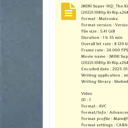
{MINI Super-HQ}_The.Kil
(2022).1080p.BrRip.x2
Format : Matroska
Format version : Versio
File size : 5.41 GiB
Duration : 1 h 35 min
Overall bit rate : 8 120 
Frame rate : 24.000 FP
Movie name : {MINI Supe
(2022).1080p.BrRip.x264
Encoded date : 2025-01-
Writing application : mk
Writing library : libebml
Video
ID : 1
Format : AVC
Format/Info : Advance
Format profile :
Main@L
Format settings : CABA