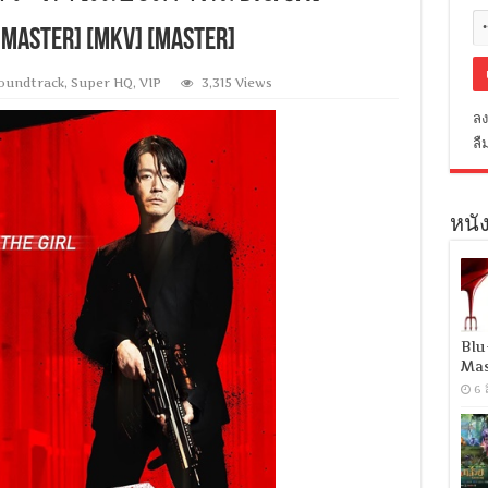
ster] [MKV] [MASTER]
oundtrack
,
Super HQ
,
VIP
3,315 Views
ลง
ลื
หนัง
Blu
Mas
6 