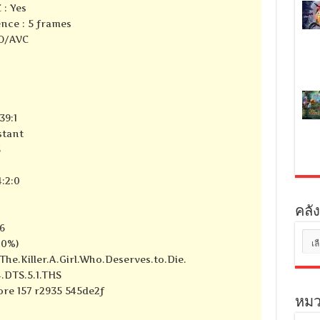
 : Yes
nce : 5 frames
SO/AVC
39:1
stant
S
:2:0
คลัง
6
คลัง
80%)
เก็บ
_The.Killer.A.Girl.Who.Deserves.to.Die.
.DTS.5.1.THS
core 157 r2935 545de2f
หมว