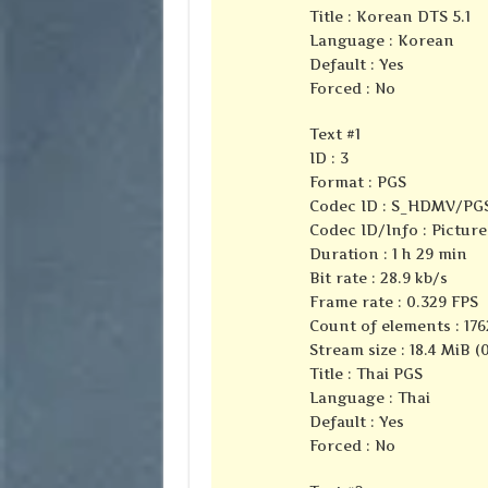
Title : Korean DTS 5.1
Language : Korean
Default : Yes
Forced : No
Text #1
ID : 3
Format : PGS
Codec ID : S_HDMV/PG
Codec ID/Info : Pictur
Duration : 1 h 29 min
Bit rate : 28.9 kb/s
Frame rate : 0.329 FPS
Count of elements : 176
Stream size : 18.4 MiB (
Title : Thai PGS
Language : Thai
Default : Yes
Forced : No