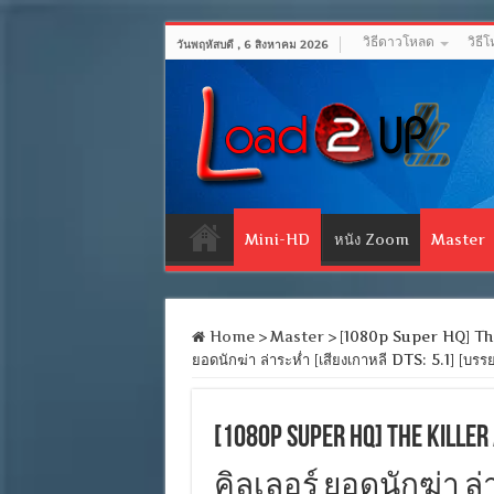
วิธีดาวโหลด
วิธี
วันพฤหัสบดี , 6 สิงหาคม 2026
Mini-HD
หนัง Zoom
Master
Home
>
Master
>
[1080p Super HQ] The
ยอดนักฆ่า ล่าระห่ำ [เสียงเกาหลี DTS: 5.1] 
[1080p Super HQ] The Killer
คิลเลอร์ ยอดนักฆ่า ล่าร