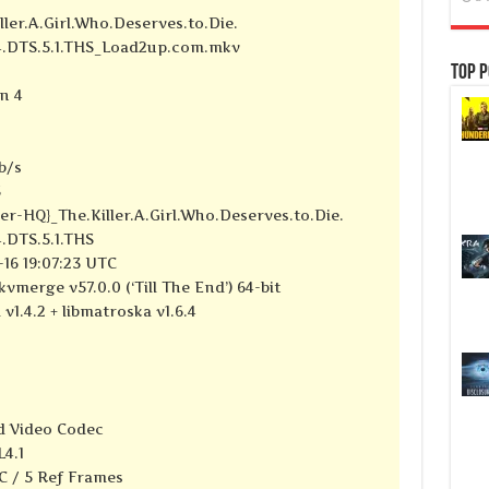
ler.A.Girl.Who.Deserves.to.Die.
64.DTS.5.1.THS_Load2up.com.mkv
Top P
n 4
kb/s
S
r-HQ}_The.Killer.A.Girl.Who.Deserves.to.Die.
.DTS.5.1.THS
16 19:07:23 UTC
vmerge v57.0.0 (‘Till The End’) 64-bit
 v1.4.2 + libmatroska v1.6.4
d Video Codec
4.1
C / 5 Ref Frames