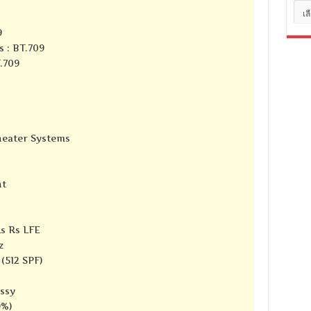
หมว
หมู่
9
s : BT.709
T.709
Theater Systems
nt
Ls Rs LFE
z
(512 SPF)
ssy
9%)