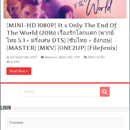
[MINI-HD 1080P] It s Only The End Of
The World (2016) เรื่องรักโลกแตก [พากย์
ไทย 5.1 + ฝรั่งเศษ DTS] [ซับไทย + อังกฤษ]
[MASTER] [MKV] [ONE2UP] [Filefenix]
บน
30 พฤษภาคม 2017
Master
,
Mini-HD
,
VIP
ปิดความเห็น
[MINI-
4,083
HD
1080P]
Read More »
It
s
Only
The
End
Of
The
World
(2016)
Login
เรื่อง
รัก
โลก
แตก