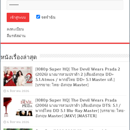
[พากย์
ไทย
5.1
+
จดจำฉัน
ฝรั่ง
เศษ
ลงทะเบียน
DTS]
[ซับ
ลืมรหัสผ่าน
ไทย
+
อังกฤษ]
[MASTER]
หนังเรื่องล่าสุด
[MKV]
[ONE2UP]
[Filefenix]
[1080p Super HQ] The Devil Wears Prada 2
(2026) นางมารสวมปราด้า 2 [เสียงอังกฤษ DD+
5.1.Atmos / พากย์ไทย DD+ 5.1 Master แท้.]
[บรรยาย: ไทย-อังกฤษ Master]
6 สิงหาคม 2026
[1080p Super HQ] The Devil Wears Prada
(2006) นางมารสวมปราด้า [เสียงอังกฤษ DTS: 5.1 /
พากย์ไทย DD 5.1 Blu-Ray Master] [บรรยาย: ไทย-
อังกฤษ Master] [MKV] [MASTER]
6 สิงหาคม 2026