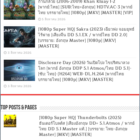
ก้านกล้วย (2006-2009) Khan Kluay 1-2
[พากย์:ไทย] [SUB:ไทย+อังกฤษ] HDTV.AC-3 [พากย์
ไทย บรรยายไทย] [1080p] [MKV] [MASTER] [VIP]
5 สิงหาคม 2026
[1080p Super HQ] Sakra (2023) เฉียวฟง จอมยุทธ์
ไร้พ่าย [เสียงจีน DD 5.1.EX / พากย์ไทย DD 2.0]
[บรรยาย: อังกฤษ Master] [1080p] [MKV]
[MASTER]
3 สิงหาคม 2026
Disclosure Day (2026) วันเปิดโปง ไขปริศนาลวง
โลก [พากย์ อังกฤษ DDP 5.1 Atmos/ไทย DD 5.1]-
[ซับ: ไทย]-[H264] WEB-DL.H.264 [พากย์ไทย
บรรยายไทย] [1080p] [MKV] [MASTER]
3 สิงหาคม 2026
Top Posts & Pages
[1080p Super HQ] Thunderbolts (2025)
ธันเดอร์โบลต์ส [เสียงอังกฤษ DD+ 5.1.Atmos / พากย์
ไทย DD 5.1 Master แท้.] [บรรยาย: ไทย-อังกฤษ
Master] [MKV] [MASTER]