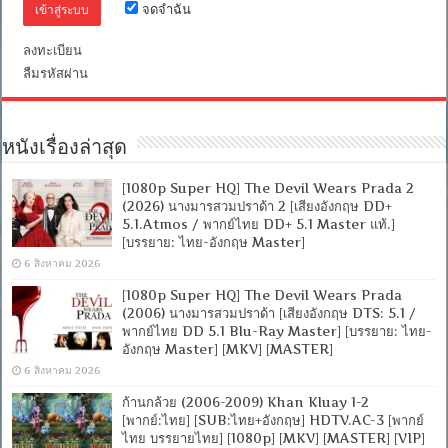
จดจำฉัน
ไทย/
อังกฤษ
SRT]
ลงทะเบียน
WEB-
ลืมรหัสผ่าน
DL.H.264.
[พากย์
ไทย
บรรยาย
หนังเรื่องล่าสุด
ไทย]
[1080P]
[MKV]
[1080p Super HQ] The Devil Wears Prada 2
[MASTER]
(2026) นางมารสวมปราด้า 2 [เสียงอังกฤษ DD+
5.1.Atmos / พากย์ไทย DD+ 5.1 Master แท้.]
[บรรยาย: ไทย-อังกฤษ Master]
6 สิงหาคม 2026
[1080p Super HQ] The Devil Wears Prada
(2006) นางมารสวมปราด้า [เสียงอังกฤษ DTS: 5.1 /
พากย์ไทย DD 5.1 Blu-Ray Master] [บรรยาย: ไทย-
อังกฤษ Master] [MKV] [MASTER]
6 สิงหาคม 2026
ก้านกล้วย (2006-2009) Khan Kluay 1-2
[พากย์:ไทย] [SUB:ไทย+อังกฤษ] HDTV.AC-3 [พากย์
ไทย บรรยายไทย] [1080p] [MKV] [MASTER] [VIP]