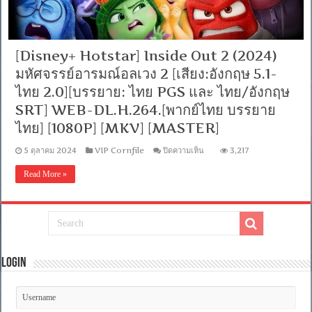
[Disney+ Hotstar] Inside Out 2 (2024)
มหัศจรรย์อารมณ์อลเวง 2 [เสียง:อังกฤษ 5.1-
ไทย 2.0][บรรยาย: ไทย PGS และ ไทย/อังกฤษ
SRT] WEB-DL.H.264.[พากย์ไทย บรรยาย
ไทย] [1080P] [MKV] [MASTER]
บน
5 ตุลาคม 2024
VIP Cornfile
ปิดความเห็น
3,217
[Disney+
Hotstar]
Read More »
Inside
Out
2
(2024)
มหัศจรรย์
อารมณ์
อลเวง
2
Login
[เสียง:อังกฤษ
5.1-
ไทย
2.0]