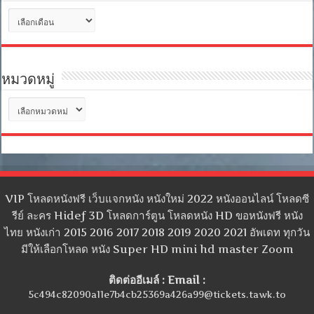
คลัง
เก็บ
หมวดหมู่
หมวด
หมู่
VIP โหลดหนังฟรี เว็บแจกหนัง หนังใหม่ 2022 หนังออนไลน์ โหลดซี
รีย์ ละคร Hidef 3D โหลดการ์ตูน โหลดหนัง HD ขอหนังฟรี หนัง
ไทย หนังเก่า 2015 2016 2017 2018 2019 2020 2021 อัพเดท ทุกวัน
มีให้เลือกโหลด หนัง Super HD mini hd master Zoom
ติดต่ออีเมล์ : Email :
5c494c82090a11e7b4cb25369a426a99@tickets.tawk.to