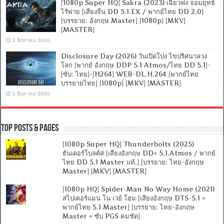
[1080p Super HQ] Sakra (2023) เฉียวฟง จอมยุทธ์
ไร้พ่าย [เสียงจีน DD 5.1.EX / พากย์ไทย DD 2.0]
[บรรยาย: อังกฤษ Master] [1080p] [MKV]
[MASTER]
3 สิงหาคม 2026
Disclosure Day (2026) วันเปิดโปง ไขปริศนาลวง
โลก [พากย์ อังกฤษ DDP 5.1 Atmos/ไทย DD 5.1]-
[ซับ: ไทย]-[H264] WEB-DL.H.264 [พากย์ไทย
บรรยายไทย] [1080p] [MKV] [MASTER]
3 สิงหาคม 2026
Top Posts & Pages
[1080p Super HQ] Thunderbolts (2025)
ธันเดอร์โบลต์ส [เสียงอังกฤษ DD+ 5.1.Atmos / พากย์
ไทย DD 5.1 Master แท้.] [บรรยาย: ไทย-อังกฤษ
Master] [MKV] [MASTER]
[1080p HQ] Spider-Man No Way Home (2021)
สไปเดอร์แมน โน เวย์ โฮม [เสียงอังกฤษ DTS-5.1 +
พากย์ไทย 5.1 Master] [บรรยาย: ไทย-อังกฤษ
Master + ซับ PGS คมชัด]