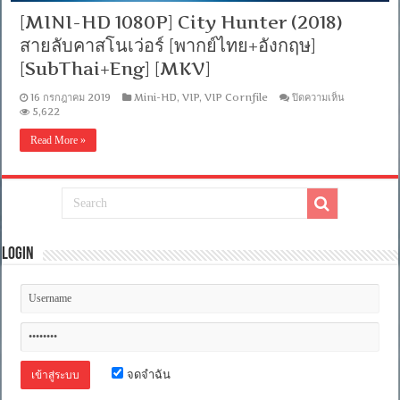
[MINI-HD 1080P] City Hunter (2018)
สายลับคาสโนเว่อร์ [พากย์ไทย+อังกฤษ]
[SubThai+Eng] [MKV]
บน
16 กรกฎาคม 2019
Mini-HD
,
VIP
,
VIP Cornfile
ปิดความเห็น
[MINI-
5,622
HD
1080P]
Read More »
City
Hunter
(2018)
สายลับ
คาส
โน
เว่อ
Login
ร์
[พากย์
ไทย+อังกฤษ
[SubThai+
[MKV]
จดจำฉัน