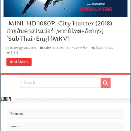
[MINI-HD 1080P] City Hunter (2018)
สายลับคาสโนเว่อร์ [พากย์ไทย+อังกฤษ]
[SubThai+Eng] [MKV]
บน
16 กรกฎาคม 2019
Mini-HD
,
VIP
,
VIP Cornfile
ปิดความเห็น
[MINI-
5,611
HD
1080P]
Read More »
City
Hunter
(2018)
สายลับ
คาส
โน
เว่อ
Login
ร์
[พากย์
ไทย+อังกฤษ
[SubThai+
[MKV]