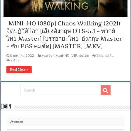
[MINI-HQ 1080p] Chaos Walking (2021)
จิตปฏิวัติโลก [เสียงอังกฤษ DTS-5.1 + พากย์
ไทย Master] [บรรยาย: ไทย-อังกฤษ Master
+ ซับ PGS คมชัด] [MASTER] [MKV]
บน
8 มกราคม 2022
Master
,
Mini-HD
,
VIP
,
ซับไทย
ปิดความเห็น
[MINI-
2,458
HQ
1080p]
Read More »
Chaos
Walking
(2021)
จิต
ปฏิวัติ
โลก
[เสียง
Login
อังกฤษ
DTS-
5.1
+
พากย์
ไทย