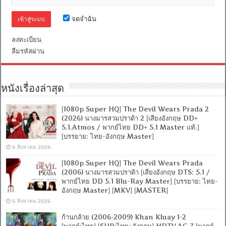
kbps
Blu-
จดจำฉัน
Ray
Master]
[บรรยาย:
ลงทะเบียน
ไทย-
ลืมรหัสผ่าน
อังกฤษ
Master
+
ซับ
PGS
หนังเรื่องล่าสุด
คม
ชัด]
[MASTER
[1080p Super HQ] The Devil Wears Prada 2
[MKV]
(2026) นางมารสวมปราด้า 2 [เสียงอังกฤษ DD+
5.1.Atmos / พากย์ไทย DD+ 5.1 Master แท้.]
[บรรยาย: ไทย-อังกฤษ Master]
6 สิงหาคม 2026
[1080p Super HQ] The Devil Wears Prada
(2006) นางมารสวมปราด้า [เสียงอังกฤษ DTS: 5.1 /
พากย์ไทย DD 5.1 Blu-Ray Master] [บรรยาย: ไทย-
อังกฤษ Master] [MKV] [MASTER]
6 สิงหาคม 2026
ก้านกล้วย (2006-2009) Khan Kluay 1-2
[พากย์:ไทย] [SUB:ไทย+อังกฤษ] HDTV.AC-3 [พากย์