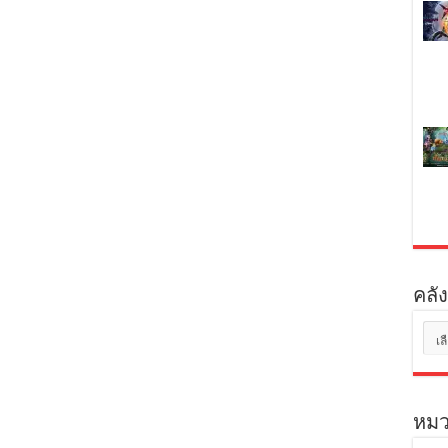
คลัง
คลัง
เก็บ
หมว