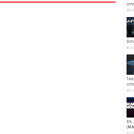
Funiculi
บรร
Funicula
(2018)
5 
เพียง
ชั่ว
เวลา
กาแฟ
ยัง
อุ่น
อัง
[พากย์
3 
ไทย
5.1
+
เสียง
ญี่ปุ่น
DTS]
ไทย
[บรรยาย
บรร
ไทย
+
3 
อังกฤษ]
[เสียง
ไทย
+
ซับ
ไทย
DL.
From
[MK
MASTER
3 