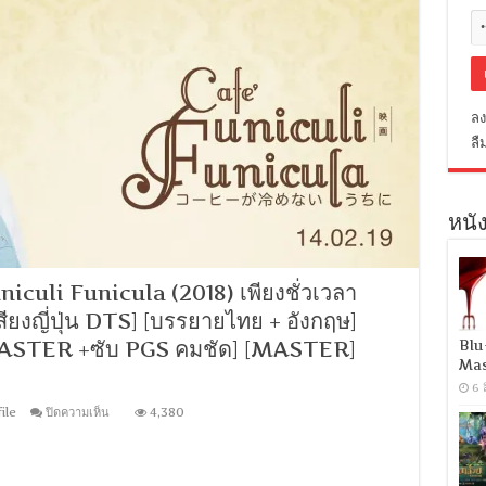
ลง
ลื
หนัง
culi Funicula (2018) เพียงชั่วเวลา
เสียงญี่ปุ่น DTS] [บรรยายไทย + อังกฤษ]
MASTER +ซับ PGS คมชัด] [MASTER]
Blu
Mas
6 
บน
ile
ปิดความเห็น
4,380
[MINI-
HD
1080P]
Cafe