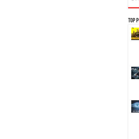
+ซับ
PGS
คม
ชัด]
Top P
[MASTER]
[MKV]