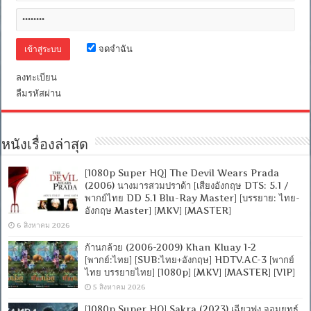
ชัด]
ค
[MASTER]
วิน
[MKV]
น์
ผู้
จดจำฉัน
เริด
เชิด
ลงทะเบียน
[พากย์
ลืมรหัสผ่าน
ไทย
มาสเตอร์
+
เสียง
หนังเรื่องล่าสุด
อังกฤษ
5.1]
[บรรยาย
[1080p Super HQ] The Devil Wears Prada
ไทย
(2006) นางมารสวมปราด้า [เสียงอังกฤษ DTS: 5.1 /
+
พากย์ไทย DD 5.1 Blu-Ray Master] [บรรยาย: ไทย-
อังกฤษ]
อังกฤษ Master] [MKV] [MASTER]
[MKV]
6 สิงหาคม 2026
ก้านกล้วย (2006-2009) Khan Kluay 1-2
[พากย์:ไทย] [SUB:ไทย+อังกฤษ] HDTV.AC-3 [พากย์
ไทย บรรยายไทย] [1080p] [MKV] [MASTER] [VIP]
5 สิงหาคม 2026
[1080p Super HQ] Sakra (2023) เฉียวฟง จอมยุทธ์