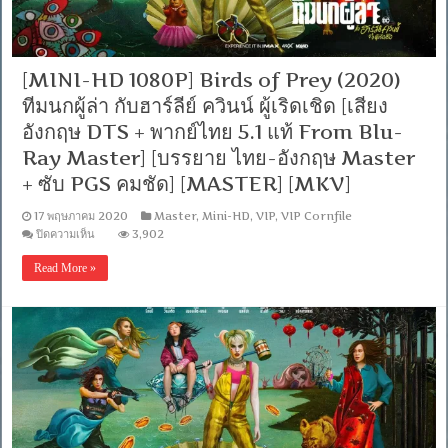
[MINI-HD 1080P] Birds of Prey (2020)
ทีมนกผู้ล่า กับฮาร์ลีย์ ควินน์ ผู้เริดเชิด [เสียง
อังกฤษ DTS + พากย์ไทย 5.1 แท้ From Blu-
Ray Master] [บรรยาย ไทย-อังกฤษ Master
+ ซับ PGS คมชัด] [MASTER] [MKV]
17 พฤษภาคม 2020
Master
,
Mini-HD
,
VIP
,
VIP Cornfile
บน
ปิดความเห็น
3,902
[MINI-
HD
Read More »
1080P]
Birds
of
Prey
(2020)
ทีม
นก
ผู้
ล่า
กับ
ฮาร์