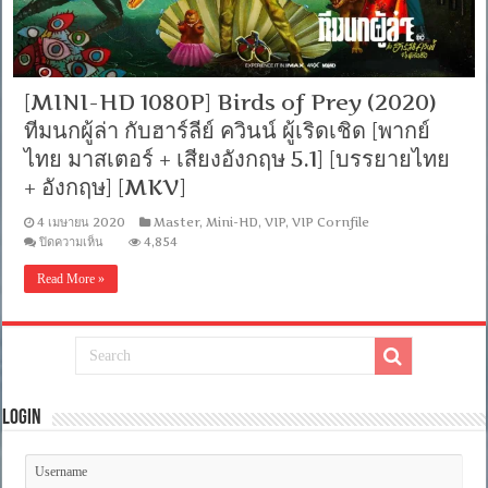
ลีย์
ค
วิน
น์
ผู้
[MINI-HD 1080P] Birds of Prey (2020)
เริด
ทีมนกผู้ล่า กับฮาร์ลีย์ ควินน์ ผู้เริดเชิด [พากย์
เชิด
[เสียง
ไทย มาสเตอร์ + เสียงอังกฤษ 5.1] [บรรยายไทย
อังกฤษ
+ อังกฤษ] [MKV]
DTS
+
พากย์
4 เมษายน 2020
Master
,
Mini-HD
,
VIP
,
VIP Cornfile
ไทย
บน
ปิดความเห็น
4,854
5.1
[MINI-
แท้
HD
Read More »
1080P]
From
Birds
Blu-
of
Ray
Prey
Master]
(2020)
[บรรยาย
ทีม
ไทย-
นก
อังกฤษ
ผู้
Master
Login
+
ล่า
ซับ
กับ
PGS
ฮาร์
คม
ลีย์