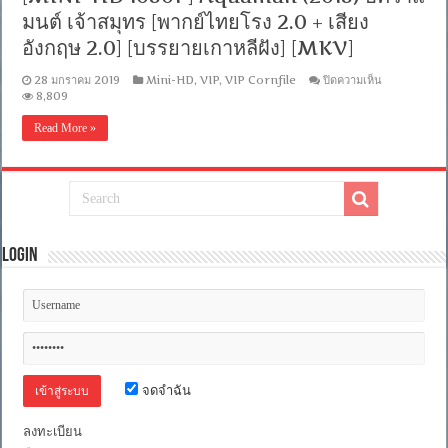
PGS
มนต์ เจ้าสมุทร [พากย์ไทยโรง 2.0 + เสียง
คม
ชัด]
อังกฤษ 2.0] [บรรยายเกาหลีฝัง] [MKV]
[MKV]
บน
28 มกราคม 2019
Mini-HD
,
VIP
,
VIP Cornfile
ปิดความเห็น
[MINI-
8,809
HD
1080P]
Read More »
Aquaman
(2018)
อค
วาแ​
มนต์
เจ้า
สมุทร
Login
[พากย์
ไทย
โรง
2.0
+
เสียง
อังกฤษ
2.0]
จดจำฉัน
[บรรยาย
เกาหลี
ฝัง]
ลงทะเบียน
[MKV]