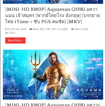
ไทย
+
[MINI-HD 1080P] Aquaman (2018) อควา
อังกฤษ]
แมน เจ้าสมุทร [พากย์ไทยโรง อังกฤษ] [บรรยาย
[เสียง
ไทย
ไทย iTune + ซับ PGS คมชัด] [MKV]
+
ซับ
บน
16 มีนาคม 2019
Mini-HD
,
VIP
,
VIP Cornfile
ปิดความเห็น
ไทย
[MINI-
7,922
From
HD
Blu-
1080P]
Read More »
Ray
Aquaman
MASTER
(2018)
+ซับ
อค
PGS
วา
คม
แมน
ชัด]
เจ้า
[MASTER]
สมุทร
[MKV]
[พากย์
ไทย
โรง
อังกฤษ]
[บรรยาย
ไทย
iTune
+
ซับ
[MINI-HD 1080P] Aquaman (2018) อควาแ​