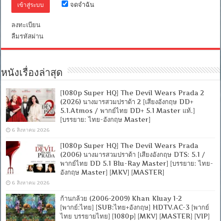
จดจำฉัน
ไทย
DD
5.1
ลงทะเบียน
Master
ลืมรหัสผ่าน
แท้.]
[บรรยาย:
ไทย-
อังกฤษ
Master
หนังเรื่องล่าสุด
+
ซับ
[1080p Super HQ] The Devil Wears Prada 2
PGS
(2026) นางมารสวมปราด้า 2 [เสียงอังกฤษ DD+
คม
5.1.Atmos / พากย์ไทย DD+ 5.1 Master แท้.]
ชัด]
[MASTER]
[บรรยาย: ไทย-อังกฤษ Master]
[MKV]
6 สิงหาคม 2026
[1080p Super HQ] The Devil Wears Prada
(2006) นางมารสวมปราด้า [เสียงอังกฤษ DTS: 5.1 /
พากย์ไทย DD 5.1 Blu-Ray Master] [บรรยาย: ไทย-
อังกฤษ Master] [MKV] [MASTER]
6 สิงหาคม 2026
ก้านกล้วย (2006-2009) Khan Kluay 1-2
[พากย์:ไทย] [SUB:ไทย+อังกฤษ] HDTV.AC-3 [พากย์
ไทย บรรยายไทย] [1080p] [MKV] [MASTER] [VIP]