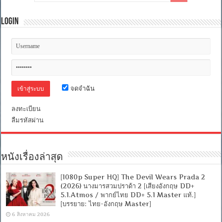
Hours:
The
Secret
Login
Soldiers
of
Benghazi
(2016)
:
13
ชม.
วีรบุรุษ
ลับ
จดจำฉัน
แห่ง
เบน
ลงทะเบียน
กาซี
ลืมรหัสผ่าน
[1080p]
[พากย์
ไทยDTS/5.1+อังกฤ
[บรรยาย
ไทย+อังกฤษ]
หนังเรื่องล่าสุด
[ONE2UP]
[OPENLOAD]
[FILEFENIX]
[1080p Super HQ] The Devil Wears Prada 2
(2026) นางมารสวมปราด้า 2 [เสียงอังกฤษ DD+
5.1.Atmos / พากย์ไทย DD+ 5.1 Master แท้.]
[บรรยาย: ไทย-อังกฤษ Master]
6 สิงหาคม 2026