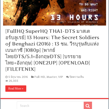
[FullHQ SuperHQ THAI-DTS มาสเต
อร์บลูเรย์] 13 Hours: The Secret Soldiers
of Benghazi (2016) : 13 ชม. วีรบุรุษลับแห่ง
เบนกาซี [1080p] [พากย์
ไทยDTS/5.1+อังกฤษDTS] [บรรยาย
ไทย+อังกฤษ] [ONE2UP] [OPENLOAD]
[FILEFENIX]
บน
5 มิถุนายน 2016
Full-HD
,
Master
,
VIP
ปิดความเห็น
[FullHQ
26,303
SuperHQ
THAI-
Read More »
DTS
มาส
เต
อร์บลูเรย์]
13