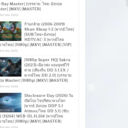
-Ray Master] [บรรยาย: ไทย-อังกฤษ
ter] [MKV] [MASTER]
สิงหาคม 2026
ก้านกล้วย (2006-2009)
Khan Kluay 1-2 [พากย์:ไทย]
[SUB:ไทย+อังกฤษ]
HDTV.AC-3 [พากย์ไทย
ยายไทย] [1080p] [MKV] [MASTER] [VIP]
สิงหาคม 2026
[1080p Super HQ] Sakra
(2023) เฉียวฟง จอมยุทธ์ไร้
พ่าย [เสียงจีน DD 5.1.EX /
พากย์ไทย DD 2.0] [บรรยาย:
กฤษ Master] [1080p] [MKV] [MASTER]
สิงหาคม 2026
Disclosure Day (2026) วัน
เปิดโปง ไขปริศนาลวงโลก
[พากย์ อังกฤษ DDP 5.1
Atmos/ไทย DD 5.1]-[ซับ:
]-[H264] WEB-DL.H.264 [พากย์ไทย
ยายไทย] [1080p] [MKV] [MASTER]
สิงหาคม 2026