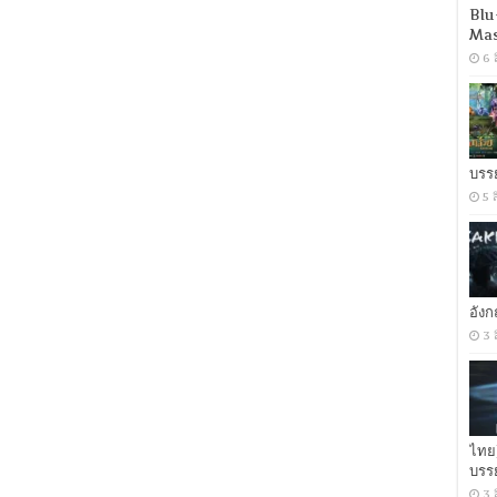
(2008)
Blu
บุก
Mas
อาณาจักร
6 
โลก
10000
ปี
[เสียง:ไทย
5.1
อังกฤษ
5.1]
บรร
[บรรยาย
5 
ไทย
อังกฤษ]
[MASTER]
[MKV]
[ONE2UP]
อัง
3 
ไทย
บรร
3 