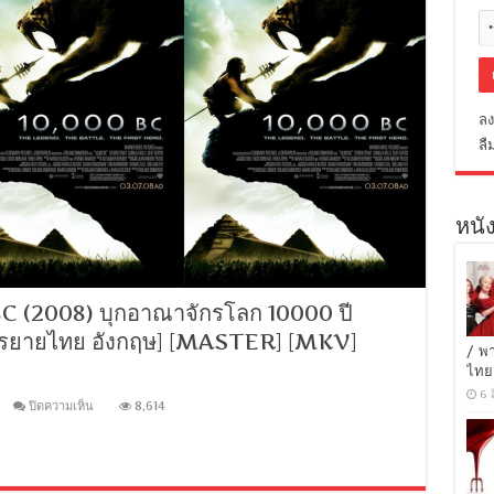
ลง
ลื
หนัง
 (2008) บุกอาณาจักรโลก 10000 ปี
 [บรรยายไทย อังกฤษ] [MASTER] [MKV]
/ พ
ไทย
6 
บน
ปิดความเห็น
8,614
[MINI-
HD
1080P]
10000
BC