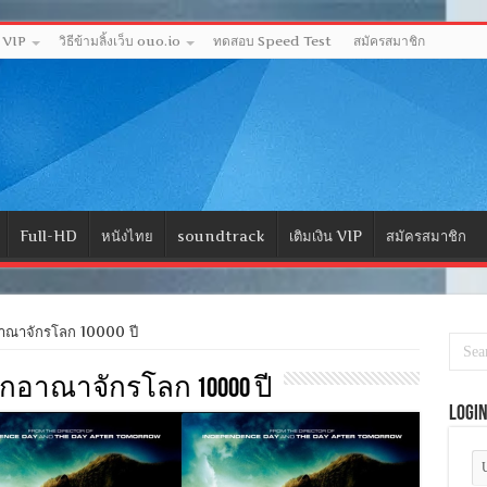
ด VIP
วิธีข้ามลิ้งเว็บ ouo.io
ทดสอบ Speed Test
สมัครสมาชิก
Full-HD
หนังไทย
soundtrack
เติมเงิน VIP
สมัครสมาชิก
าณาจักรโลก 10000 ปี
) บุกอาณาจักรโลก 10000 ปี
Logi