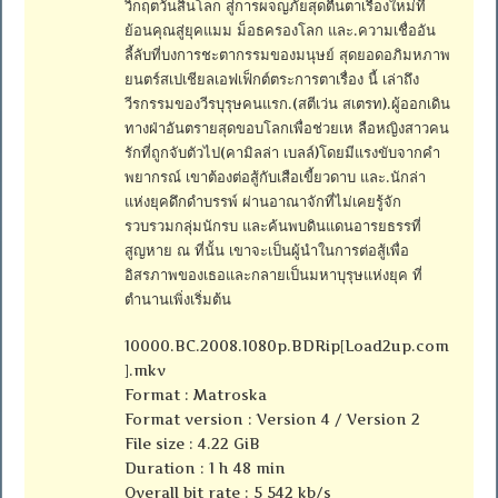
วิกฤตวันสิ้นโลก สู่การผจญภัยสุดตื่นตาเรื่องใหม่ที่
ย้อนคุณสู่ยุคแมม ม็อธครองโลก และ.ความเชื่ออัน
ลี้ลับที่บงการชะตากรรมของมนุษย์ สุดยอดอภิมหภาพ
ยนตร์สเปเชียลเอฟเฟ็กต์ตระการตาเรื่อง นี้ เล่าถึง
วีรกรรมของวีรบุรุษคนแรก.(สตีเว่น สเตรท).ผู้ออกเดิน
ทางฝ่าอันตรายสุดขอบโลกเพื่อช่วยเห ลือหญิงสาวคน
รักที่ถูกจับตัวไป(คามิลล่า เบลล์)โดยมีแรงขับจากคำ
พยากรณ์ เขาต้องต่อสู้กับเสือเขี้ยวดาบ และ.นักล่า
แห่งยุคดึกดำบรรพ์ ผ่านอาณาจักที่ไม่เคยรู้จัก
รวบรวมกลุ่มนักรบ และค้นพบดินแดนอารยธรรที่
สูญหาย ณ ที่นั้น เขาจะเป็นผู้นำในการต่อสู้เพื่อ
อิสรภาพของเธอและกลายเป็นมหาบุรุษแห่งยุค ที่
ตำนานเพิ่งเริ่มต้น
10000.BC.2008.1080p.BDRip[Load2up.com
].mkv
Format : Matroska
Format version : Version 4 / Version 2
File size : 4.22 GiB
Duration : 1 h 48 min
Overall bit rate : 5 542 kb/s