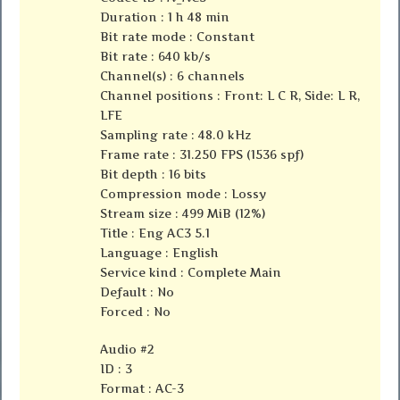
Duration : 1 h 48 min
Bit rate mode : Constant
Bit rate : 640 kb/s
Channel(s) : 6 channels
Channel positions : Front: L C R, Side: L R,
LFE
Sampling rate : 48.0 kHz
Frame rate : 31.250 FPS (1536 spf)
Bit depth : 16 bits
Compression mode : Lossy
Stream size : 499 MiB (12%)
Title : Eng AC3 5.1
Language : English
Service kind : Complete Main
Default : No
Forced : No
Audio #2
ID : 3
Format : AC-3