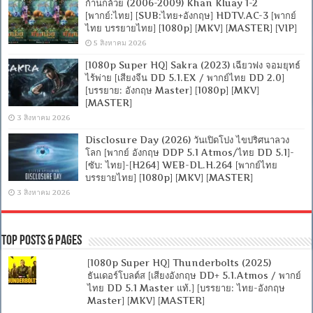
ก้านกล้วย (2006-2009) Khan Kluay 1-2
[พากย์:ไทย] [SUB:ไทย+อังกฤษ] HDTV.AC-3 [พากย์
ไทย บรรยายไทย] [1080p] [MKV] [MASTER] [VIP]
5 สิงหาคม 2026
[1080p Super HQ] Sakra (2023) เฉียวฟง จอมยุทธ์
ไร้พ่าย [เสียงจีน DD 5.1.EX / พากย์ไทย DD 2.0]
[บรรยาย: อังกฤษ Master] [1080p] [MKV]
[MASTER]
3 สิงหาคม 2026
Disclosure Day (2026) วันเปิดโปง ไขปริศนาลวง
โลก [พากย์ อังกฤษ DDP 5.1 Atmos/ไทย DD 5.1]-
[ซับ: ไทย]-[H264] WEB-DL.H.264 [พากย์ไทย
บรรยายไทย] [1080p] [MKV] [MASTER]
3 สิงหาคม 2026
Top Posts & Pages
[1080p Super HQ] Thunderbolts (2025)
ธันเดอร์โบลต์ส [เสียงอังกฤษ DD+ 5.1.Atmos / พากย์
ไทย DD 5.1 Master แท้.] [บรรยาย: ไทย-อังกฤษ
Master] [MKV] [MASTER]