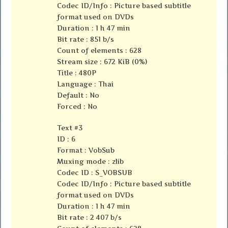
Codec ID/Info : Picture based subtitle
format used on DVDs
Duration : 1 h 47 min
Bit rate : 851 b/s
Count of elements : 628
Stream size : 672 KiB (0%)
Title : 480P
Language : Thai
Default : No
Forced : No
Text #3
ID : 6
Format : VobSub
Muxing mode : zlib
Codec ID : S_VOBSUB
Codec ID/Info : Picture based subtitle
format used on DVDs
Duration : 1 h 47 min
Bit rate : 2 407 b/s