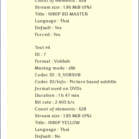
Count of elements : 628
Stream size : 1.86 MiB (0%)
Title : 1080P BD MASTER
Language : Thai
Default : Yes
Forced : Yes
Text #4
ID : 7
Format : VobSub
Muxing mode : zlib
Codec ID : S_VOBSUB
Codec ID/Info : Picture based subtitle
format used on DVDs
Duration : 1 h 47 min
Bit rate : 2 405 b/s
Count of elements : 628
Stream size : 1.85 MiB (0%)
Title : 1080P YELLOW
Language : Thai
Default : No