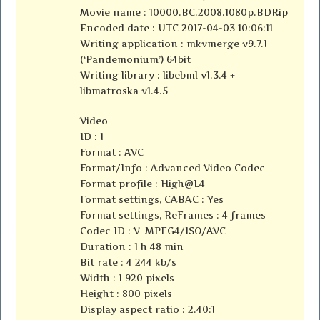
Movie name : 10000.BC.2008.1080p.BDRip
Encoded date : UTC 2017-04-03 10:06:11
Writing application : mkvmerge v9.7.1
(‘Pandemonium’) 64bit
Writing library : libebml v1.3.4 +
libmatroska v1.4.5
Video
ID : 1
Format : AVC
Format/Info : Advanced Video Codec
Format profile : High@L4
Format settings, CABAC : Yes
Format settings, ReFrames : 4 frames
Codec ID : V_MPEG4/ISO/AVC
Duration : 1 h 48 min
Bit rate : 4 244 kb/s
Width : 1 920 pixels
Height : 800 pixels
Display aspect ratio : 2.40:1