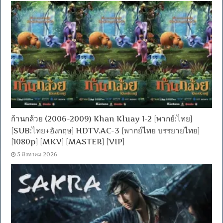
ก้านกล้วย (2006-2009) Khan Kluay 1-2 [พากย์:ไทย]
[SUB:ไทย+อังกฤษ] HDTV.AC-3 [พากย์ไทย บรรยายไทย]
[1080p] [MKV] [MASTER] [VIP]
5 สิงหาคม 2026