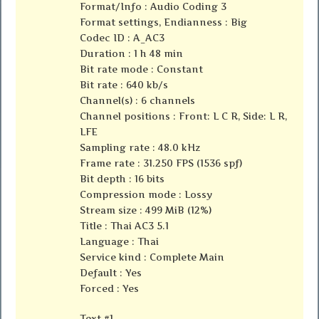
Format/Info : Audio Coding 3
Format settings, Endianness : Big
Codec ID : A_AC3
Duration : 1 h 48 min
Bit rate mode : Constant
Bit rate : 640 kb/s
Channel(s) : 6 channels
Channel positions : Front: L C R, Side: L R,
LFE
Sampling rate : 48.0 kHz
Frame rate : 31.250 FPS (1536 spf)
Bit depth : 16 bits
Compression mode : Lossy
Stream size : 499 MiB (12%)
Title : Thai AC3 5.1
Language : Thai
Service kind : Complete Main
Default : Yes
Forced : Yes
Text #1