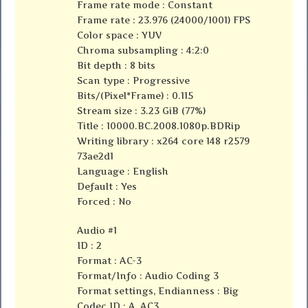
Frame rate mode : Constant
Frame rate : 23.976 (24000/1001) FPS
Color space : YUV
Chroma subsampling : 4:2:0
Bit depth : 8 bits
Scan type : Progressive
Bits/(Pixel*Frame) : 0.115
Stream size : 3.23 GiB (77%)
Title : 10000.BC.2008.1080p.BDRip
Writing library : x264 core 148 r2579
73ae2d1
Language : English
Default : Yes
Forced : No
Audio #1
ID : 2
Format : AC-3
Format/Info : Audio Coding 3
Format settings, Endianness : Big
Codec ID : A_AC3