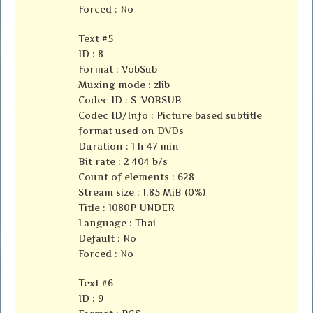
Forced : No
Text #5
ID : 8
Format : VobSub
Muxing mode : zlib
Codec ID : S_VOBSUB
Codec ID/Info : Picture based subtitle
format used on DVDs
Duration : 1 h 47 min
Bit rate : 2 404 b/s
Count of elements : 628
Stream size : 1.85 MiB (0%)
Title : 1080P UNDER
Language : Thai
Default : No
Forced : No
Text #6
ID : 9