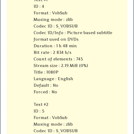
ID : 4
Format : VobSub
Muxing mode : zlib
Codec ID : S_VOBSUB
Codec ID/Info : Picture based subtitle
format used on DVDs
Duration : 1 h 48 min
Bit rate : 2 834 b/s
Count of elements : 745
Stream size : 2.19 MiB (0%)
Title : 1080P
Language : English
Default : No
Forced : No
Text #2
ID : 5
Format : VobSub
Muxing mode : zlib
Codec ID : S_VOBSUB