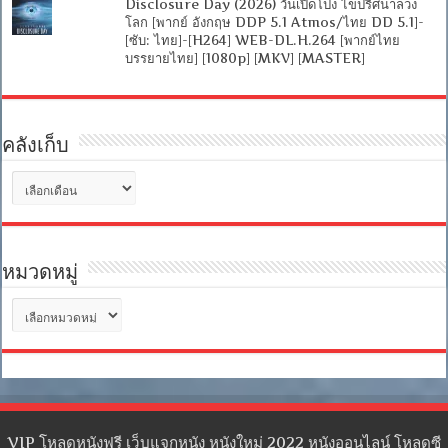
Disclosure Day (2026) วันเปิดโปง ไขปริศนาลวง
โลก [พากย์ อังกฤษ DDP 5.1 Atmos/ไทย DD 5.1]-
[ซับ: ไทย]-[H264] WEB-DL.H.264 [พากย์ไทย
บรรยายไทย] [1080p] [MKV] [MASTER]
คลังเก็บ
คลัง
เก็บ
หมวดหมู่
หมวด
หมู่
VIP โหลดหนังฟรี เว็บแจกหนัง หนังใหม่ 2022 หนังออนไลน์ โหลดซี