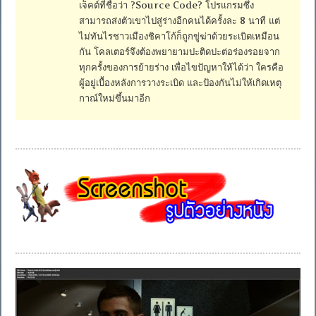
เจ็คต์ที่ชื่อว่า ?Source Code? โปรแกรมซึ่ง
สามารถส่งตัวเขาไปสู่ร่างอีกคนได้ครั้งละ 8 นาที แต่
ไม่ทันไรชาวเมืองชิคาโก้ก็ถูกขู่ฆ่าด้วยระเบิดเหมือน
กัน โคลเตอร์จึงต้องพยายามปะติดปะต่อร่องรอยจาก
ทุกครั้งของการย้ายร่าง เพื่อไขปัญหาให้ได้ว่า ใครคือ
ผู้อยู่เบื้องหลังการวางระเบิด และป้องกันไม่ให้เกิดเหตุ
กาณ์ใหม่ขึ้นมาอีก