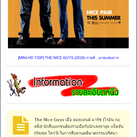
[MINI-HD 720P] THE NICE GUYS (2016) กายส์…นายแสบมาก
The Nice Guys เมื่อ ฮอลแลนด์ มาร์ช (ไรอัน กอ
สลิ่ง) นักสืบเอกชนต้องร่วมมือกับนักเลงขาลุย แจ็คสัน
(รัสเซล โครว์) ในการสืบสวนคดีฆาตกรรมปริศนา