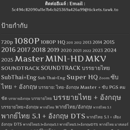
ติดต่ออีเมล์ : Email :
5c494c82090a11e7b4cb25369a426a99@tickets.tawk.to
ป้ายกำกับ
1080P
1080P HQ
2015
720p
2014
2013
2012
2011
2016
2017
2018
2019
2024
2020
2023
2021
2022
MINI-HD
MKV
Master
2025
SOUNDTRACK
SOUNDTRACK บรรยายไทย
Super HQ
ซับ
SubThai+Eng
Sub Thai+Eng
Zoom
ไทย + อังกฤษ
บรรยาย: ไทย-อังกฤษ Master + ซับ PGS คม
บรรยายไทย + อังกฤษ
ชัด
บรรยายไทย
บรรยายอังกฤษ
พากย์ไทย/อังกฤษ
บรรยายไทย+อังกฤษ
พากย์ไทย
พากย์ไทย 5.1
พากย์ไทย 5.1 + อังกฤษ DTS
พากย์ไทย 5.1 + เสียง
อังกฤษ DTS
พากย์ไทย5.1+อังกฤษ5.1
พากย์ไทย5.1+อังกฤษDTS
พากย์ไทย มาสเตอร์