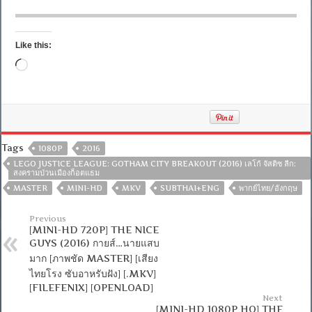
Like this:
Loading…
Tags
1080P
2016
LEGO JUSTICE LEAGUE: GOTHAM CITY BREAKOUT (2016) เลโก้ จัสติซ ลีก:
สงครามป่วนเมืองก็อตแธม
MASTER
MINI-HD
MKV
SUBTHAI+ENG
พากย์ไทย/อังกฤษ
Previous
[MINI-HD 720P] THE NICE
GUYS (2016) กายส์…นายแสบ
มาก [ภาพชัด MASTER] [เสียง
ไทยโรง ซับอาหรับฝัง] [.MKV]
[FILEFENIX] [OPENLOAD]
Next
[MINI-HD 1080P HQ] THE