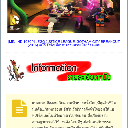
[MINI-HD 1080P] LEGO JUSTICE LEAGUE: GOTHAM CITY BREAKOUT
(2016) เลโก้ จัสติซ ลีก: สงครามป่วนเมืองก็อตแธม
แบทแมนต้องเจอกับความท้าทายครั้งใหญ่ที่สุดในชีวิต
นั่นคือ…วันพักร้อน! อัศวินรัตติกาลจึงจำใจยอมให้แบ
ทเกิร์ลและไนท์วิงพาเขาไปพักผ่อน ทิ้งเรื่องปราบ
อาชญากรรมไว้ข้างหลัง โดยมีซูเปอร์แมนกับพรรค
พวกจัสติซ ลีก คอยดูแลเมืองก็อตแธมให้ แต่มีหรือที่