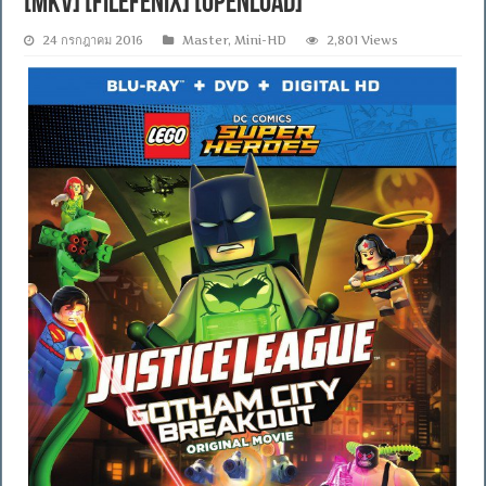
[MKV] [FILEFENIX] [OPENLOAD]
24 กรกฎาคม 2016
Master
,
Mini-HD
2,801 Views