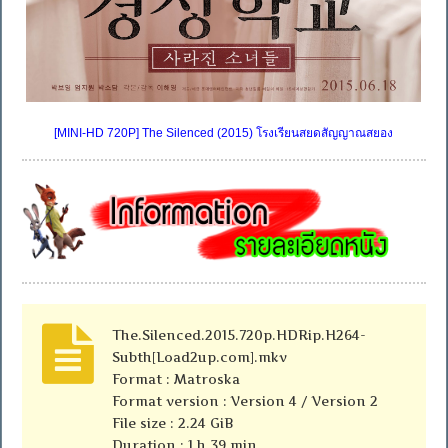
[MINI-HD 720P] The Silenced (2015) โรงเรียนสยดสัญญาณสยอง
The.Silenced.2015.720p.HDRip.H264-
Subth[Load2up.com].mkv
Format : Matroska
Format version : Version 4 / Version 2
File size : 2.24 GiB
Duration : 1 h 39 min