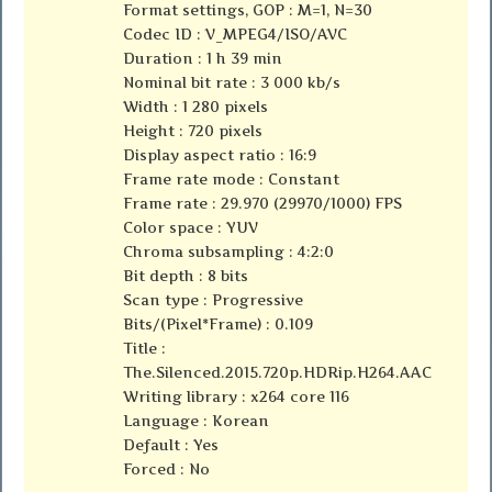
Format settings, GOP : M=1, N=30
Codec ID : V_MPEG4/ISO/AVC
Duration : 1 h 39 min
Nominal bit rate : 3 000 kb/s
Width : 1 280 pixels
Height : 720 pixels
Display aspect ratio : 16:9
Frame rate mode : Constant
Frame rate : 29.970 (29970/1000) FPS
Color space : YUV
Chroma subsampling : 4:2:0
Bit depth : 8 bits
Scan type : Progressive
Bits/(Pixel*Frame) : 0.109
Title :
The.Silenced.2015.720p.HDRip.H264.AAC
Writing library : x264 core 116
Language : Korean
Default : Yes
Forced : No