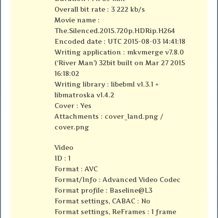
Overall bit rate : 3 222 kb/s
Movie name :
The.Silenced.2015.720p.HDRip.H264
Encoded date : UTC 2015-08-03 14:41:18
Writing application : mkvmerge v7.8.0
(‘River Man’) 32bit built on Mar 27 2015
16:18:02
Writing library : libebml v1.3.1 +
libmatroska v1.4.2
Cover : Yes
Attachments : cover_land.png /
cover.png
Video
ID : 1
Format : AVC
Format/Info : Advanced Video Codec
Format profile : Baseline@L3
Format settings, CABAC : No
Format settings, ReFrames : 1 frame