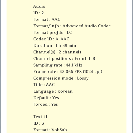
Audio
ID : 2
Format : AAC
Format/Info : Advanced Audio Codec
Format profile : LC
Codec ID : A_AAC
Duration : 1 h 39 min
Channel(s) : 2 channels
Channel positions : Front: L R
Sampling rate : 44.1 kHz
Frame rate : 43.066 FPS (1024 spf)
Compression mode : Lossy
Title : AAC
Language : Korean
Default : Yes
Forced : Yes
Text #1
ID : 3
Format : VobSub