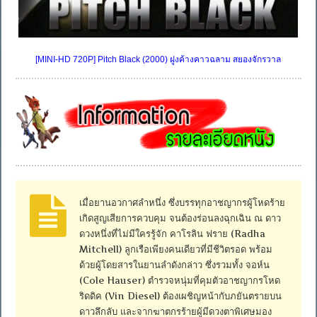
[MINI-HD 720P] Pitch Black (2000) ฝูงค้างคาวฉลาม สยองจักรวาล
เมื่อยานอวกาศลำหนึ่ง ซึ่งบรรทุกอาชญากรผู้โหดร้าย
เกิดสูญเสียการควบคุม จนต้องร่อนลงฉุกเฉิน ณ ดาว
ดวงหนึ่งที่ไม่มีใครรู้จัก คาโรลิน ฟราย (Radha
Mitchell) ลูกเรือเพียงคนเดียวที่มีชีวิตรอด พร้อม
ด้วยผู้โดยสารในยานลำดังกล่าว ซึ่งรวมทั้ง จอห์น
(Cole Hauser) ตำรวจหนุ่มที่คุมตัวอาชญากรโหด
ริดดิค (Vin Diesel) ต้องเผชิญหน้ากับภยันตรายบน
ดาวลึกลับ และจากฆาตกรร้ายผู้มีดวงตาพิเศษมอง