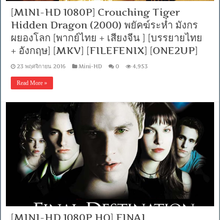
[MINI-HD 1080P] Crouching Tiger
Hidden Dragon (2000) พยัคฆ์ระห่ำ มังกร
ผยองโลก [พากย์ไทย + เสียงจีน ] [บรรยายไทย
+ อังกฤษ] [MKV] [FILEFENIX] [ONE2UP]
23 พฤศจิกายน 2016
Mini-HD
0
4,953
Read More »
[MINI-HD 1080P HQ] FINAL