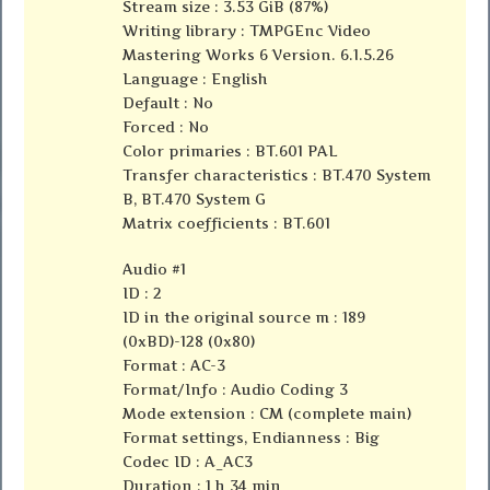
Stream size : 3.53 GiB (87%)
Writing library : TMPGEnc Video
Mastering Works 6 Version. 6.1.5.26
Language : English
Default : No
Forced : No
Color primaries : BT.601 PAL
Transfer characteristics : BT.470 System
B, BT.470 System G
Matrix coefficients : BT.601
Audio #1
ID : 2
ID in the original source m : 189
(0xBD)-128 (0x80)
Format : AC-3
Format/Info : Audio Coding 3
Mode extension : CM (complete main)
Format settings, Endianness : Big
Codec ID : A_AC3
Duration : 1 h 34 min