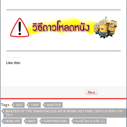
Like this:
Tags
2017
720P
MASTER
MASTER OF THE SHADOWLESS KICK WONG KEI YING (2017) หวงฉีอิง บาทา
ไร้เงา
MINI-HD
MKV
SUBTHAI+ENG
พากย์:ไทย 5.1+จีน 5.1