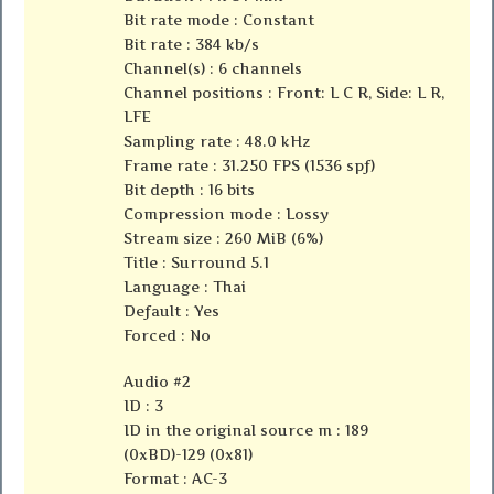
Bit rate mode : Constant
Bit rate : 384 kb/s
Channel(s) : 6 channels
Channel positions : Front: L C R, Side: L R,
LFE
Sampling rate : 48.0 kHz
Frame rate : 31.250 FPS (1536 spf)
Bit depth : 16 bits
Compression mode : Lossy
Stream size : 260 MiB (6%)
Title : Surround 5.1
Language : Thai
Default : Yes
Forced : No
Audio #2
ID : 3
ID in the original source m : 189
(0xBD)-129 (0x81)
Format : AC-3