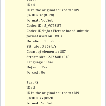
ID : 4
ID in the original source m : 189
(0xBD)-32 (0x20)
Format : VobSub
Codec ID : S_VOBSUB
Codec ID/Info : Picture based subtitle
format used on DVDs
Duration : 1 h 33 min
Bit rate : 3 259 b/s
Count of elements : 857
Stream size : 2.17 MiB (0%)
Language : Thai
Default : Yes
Forced : No
Text #2
ID : 5
ID in the original source m : 189
(0xBD)-33 (0x21)
Format : VobSub