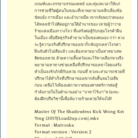
เกณฑ์และจรรยาบรรณแพทย์ และทุ่มเทเวลาให้แก่
การช่วยชีวิตผู้คนในขณะที่เขาพยายามหลีกเลี่ยงข้อ
ขัดแย้ง การเมือง และอำนาจมืด เขากลับพบว่าตนเอง
ได้หลงเข้าไปติดอยู่ภายใต้อำนาจของ เหว่ยผู้ว่าวาย
ร้ายแห่งเมืองกวางโจว ที่แสร้งต่อสู้กับกลุ่มโจรค้าฝิ่น
ในเมือง เพื่อยึดธุรกิจค้ายามาเป็นของตนเอง กว่า หวง
จะรู้ความจริงที่ปรึกษาของเขาก็กลับถูกเหล่าโจรค่า
ฝิ่นจับตัวไปเสียแล้ว และต้องกลายมาเป็นทาสยาเสพ
ติดของเหว่ย ด้วยความสิ้นหวังและไร้ทางเลือกหวงจึง
พยายามหาทางช่วยเหลือที่ปรึกษาของเขาโดยแสร้ง
ทำเป็นจงรักภักดีกับเหว่ย ก่อนที่ หวงจะสามารถช่วยที่
ปรึกษาได้สำเร็จที่ปรึกษาของเขากลับสิ้นลมไปเสีย
ก่อน เหลือไว้เพียงแต่ภาพวาดของศาสตร์การต่อสู้
กำลังภายในในตำนานอย่าง “บาทาไร้เงา”หว่องจะ
ต้องฝึกปรือวิชานี้เพื่อล้มวายร้ายเหว่ยให้จงได้!
Master Of The Shadowless Kick Wong Kei
Ying (2017)[Load2up.com].mkv
Format : Matroska
Format version : Version 2