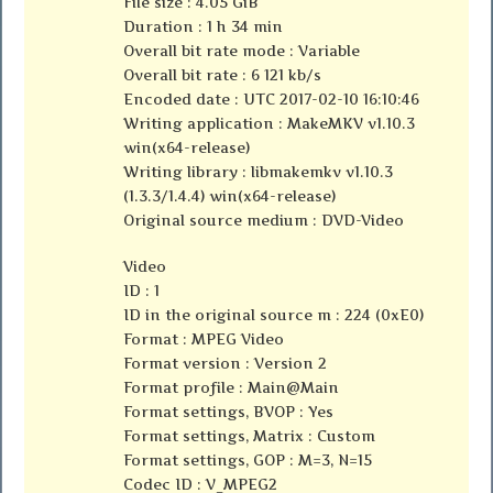
File size : 4.05 GiB
Duration : 1 h 34 min
Overall bit rate mode : Variable
Overall bit rate : 6 121 kb/s
Encoded date : UTC 2017-02-10 16:10:46
Writing application : MakeMKV v1.10.3
win(x64-release)
Writing library : libmakemkv v1.10.3
(1.3.3/1.4.4) win(x64-release)
Original source medium : DVD-Video
Video
ID : 1
ID in the original source m : 224 (0xE0)
Format : MPEG Video
Format version : Version 2
Format profile : Main@Main
Format settings, BVOP : Yes
Format settings, Matrix : Custom
Format settings, GOP : M=3, N=15
Codec ID : V_MPEG2