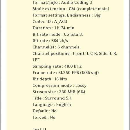
Format/Info : Audio Coding 3
Mode extension : CM (complete main)
Format settings, Endianness : Big
Codec ID : A_AC3
Duration : 1 h 34 min
Bit rate mode : Constant
Bit rate : 384 kb/s
Channel(s) : 6 channels
Channel positions : Front: L C R, Side: L R,
LFE
Sampling rate : 48.0 kHz
Frame rate : 31.250 FPS (1536 spf)
Bit depth : 16 bits
Compression mode : Lossy
Stream size : 260 MiB (6%)
Title : Surround 5.1
Language : English
Default : No
Forced : No
Text #1