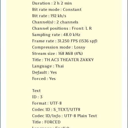
Duration : 2 h 2 min
Bit rate mode : Constant
Bit rate : 192 kb/s
Channel(s) : 2 channels
Channel positions : Front: L R
Sampling rate : 48.0 kHz
Frame rate : 31.250 FPS (1536 spf)
Compression mode : Lossy
Stream size : 168 MiB (4%)
Title : TH AC3 THEATER ZAKKY
Language : Thai
Default : Yes
Forced : Yes
Text
ID : 3
Format : UTF-8
Codec ID : S_TEXT/UTF8
Codec ID/Info : UTF-8 Plain Text
Title : FORCED