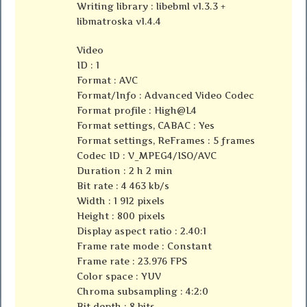
Writing library : libebml v1.3.3 +
libmatroska v1.4.4
Video
ID : 1
Format : AVC
Format/Info : Advanced Video Codec
Format profile : High@L4
Format settings, CABAC : Yes
Format settings, ReFrames : 5 frames
Codec ID : V_MPEG4/ISO/AVC
Duration : 2 h 2 min
Bit rate : 4 463 kb/s
Width : 1 912 pixels
Height : 800 pixels
Display aspect ratio : 2.40:1
Frame rate mode : Constant
Frame rate : 23.976 FPS
Color space : YUV
Chroma subsampling : 4:2:0
Bit depth : 8 bits