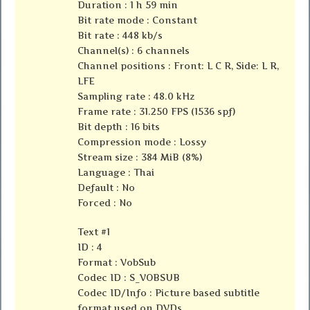
Duration : 1 h 59 min
Bit rate mode : Constant
Bit rate : 448 kb/s
Channel(s) : 6 channels
Channel positions : Front: L C R, Side: L R,
LFE
Sampling rate : 48.0 kHz
Frame rate : 31.250 FPS (1536 spf)
Bit depth : 16 bits
Compression mode : Lossy
Stream size : 384 MiB (8%)
Language : Thai
Default : No
Forced : No
Text #1
ID : 4
Format : VobSub
Codec ID : S_VOBSUB
Codec ID/Info : Picture based subtitle
format used on DVDs