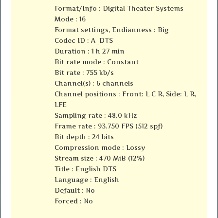
Format/Info : Digital Theater Systems
Mode : 16
Format settings, Endianness : Big
Codec ID : A_DTS
Duration : 1 h 27 min
Bit rate mode : Constant
Bit rate : 755 kb/s
Channel(s) : 6 channels
Channel positions : Front: L C R, Side: L R,
LFE
Sampling rate : 48.0 kHz
Frame rate : 93.750 FPS (512 spf)
Bit depth : 24 bits
Compression mode : Lossy
Stream size : 470 MiB (12%)
Title : English DTS
Language : English
Default : No
Forced : No