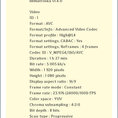
libmatroska v1.4.0
Video
ID : 1
Format : AVC
Format/Info : Advanced Video Codec
Format profile : High@L4
Format settings, CABAC : Yes
Format settings, ReFrames : 4 frames
Codec ID : V_MPEG4/ISO/AVC
Duration : 1 h 27 min
Bit rate : 5 005 kb/s
Width : 1 920 pixels
Height : 1 080 pixels
Display aspect ratio : 16:9
Frame rate mode : Constant
Frame rate : 23.976 (24000/1001) FPS
Color space : YUV
Chroma subsampling : 4:2:0
Bit depth : 8 bits
Scan type : Progressive