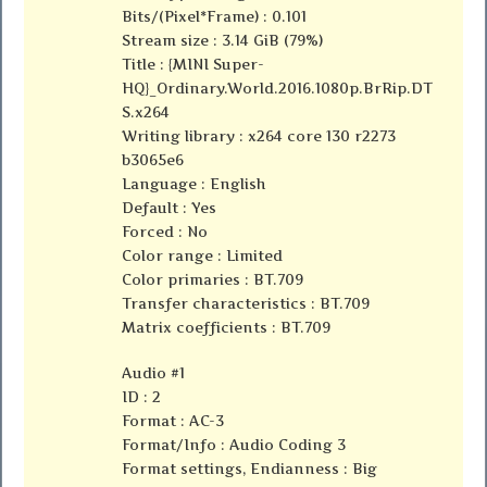
Bits/(Pixel*Frame) : 0.101
Stream size : 3.14 GiB (79%)
Title : {MINI Super-
HQ}_Ordinary.World.2016.1080p.BrRip.DT
S.x264
Writing library : x264 core 130 r2273
b3065e6
Language : English
Default : Yes
Forced : No
Color range : Limited
Color primaries : BT.709
Transfer characteristics : BT.709
Matrix coefficients : BT.709
Audio #1
ID : 2
Format : AC-3
Format/Info : Audio Coding 3
Format settings, Endianness : Big