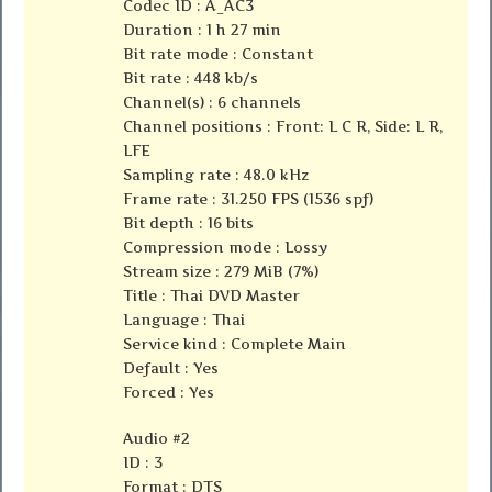
Codec ID : A_AC3
Duration : 1 h 27 min
Bit rate mode : Constant
Bit rate : 448 kb/s
Channel(s) : 6 channels
Channel positions : Front: L C R, Side: L R,
LFE
Sampling rate : 48.0 kHz
Frame rate : 31.250 FPS (1536 spf)
Bit depth : 16 bits
Compression mode : Lossy
Stream size : 279 MiB (7%)
Title : Thai DVD Master
Language : Thai
Service kind : Complete Main
Default : Yes
Forced : Yes
Audio #2
ID : 3
Format : DTS