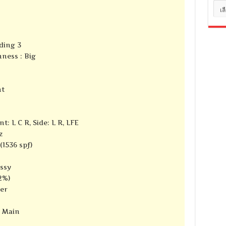
หมว
หมู่
ding 3
ness : Big
nt
t: L C R, Side: L R, LFE
z
(1536 spf)
ssy
2%)
ter
e Main