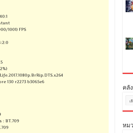
40:1
stant
000/1001) FPS
:2:0
05
72%)
_Life.2017.1080p.BrRip.DTS.x264
core 130 r2273 b3065e6
คลัง
คลัง
เก็บ
9
s : BT.709
หมว
T.709