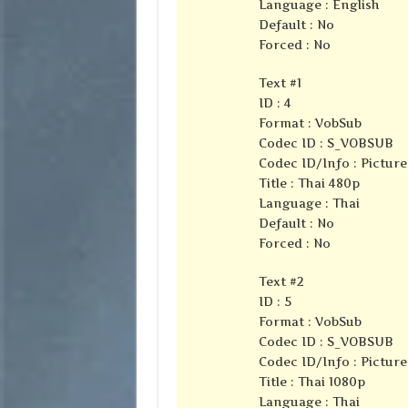
Language : English
Default : No
Forced : No
Text #1
ID : 4
Format : VobSub
Codec ID : S_VOBSUB
Codec ID/Info : Pictur
Title : Thai 480p
Language : Thai
Default : No
Forced : No
Text #2
ID : 5
Format : VobSub
Codec ID : S_VOBSUB
Codec ID/Info : Pictur
Title : Thai 1080p
Language : Thai