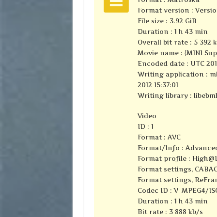
Format version : Versio
File size : 3.92 GiB
Duration : 1 h 43 min
Overall bit rate : 5 392 
Movie name : {MINI Sup
Encoded date : UTC 2010
Writing application : m
2012 15:37:01
Writing library : libebml
Video
ID : 1
Format : AVC
Format/Info : Advance
Format profile : High@
Format settings, CABAC
Format settings, ReFra
Codec ID : V_MPEG4/I
Duration : 1 h 43 min
Bit rate : 3 888 kb/s