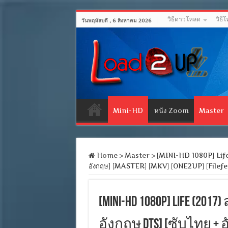
วิธีดาวโหลด
วิธี
วันพฤหัสบดี , 6 สิงหาคม 2026
Mini-HD
หนัง Zoom
Master
Home
>
Master
>
[MINI-HD 1080P] Life (
อังกฤษ] [MASTER] [MKV] [ONE2UP] [Filefe
[MINI-HD 1080P] Life (201
อังกฤษ DTS] [ซับไทย + อั