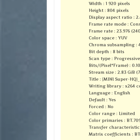
Width : 1 920 pixels
Height : 804 pixels
Display aspect ratio : 2.
Frame rate mode : Con
Frame rate : 23.976 (24
Color space : YUV
Chroma subsampling : 4
Bit depth : 8 bits
Scan type : Progressive
Bits/(Pixel*Frame) : 0.1
Stream size : 2.83 GiB (
Title : {MINI Super-HQ}
Writing library : x264 
Language : English
Default : Yes
Forced : No
Color range : Limited
Color primaries : BT.70
Transfer characteristic
Matrix coefficients : B