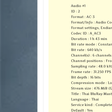
Audio #1
ID : 2
Format : AC-3
Format/Info : Audio Co
Format settings, Endian
Codec ID : A_AC3
Duration : 1 h 43 min
Bit rate mode : Consta
Bit rate : 640 kb/s
Channel(s) : 6 channels
Channel positions : Fron
Sampling rate : 48.0 kH
Frame rate : 31.250 FPS 
Bit depth : 16 bits
Compression mode : Lo
Stream size : 476 MiB (1
Title : Thai BluRay Mas
Language : Thai
Service kind : Complet
Default : Yes