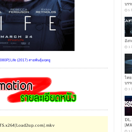
บรร
5 
อัง
3 
080P] Life (2017) สายพันธุ์มฤตยู
ไทย
บรร
3 
DL.
[MK
DTS.x264[Load2up.com].mkv
3 