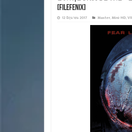
[Filefenix]
12 มิถุนายน 2017
Master
,
Mini-HD
,
VI