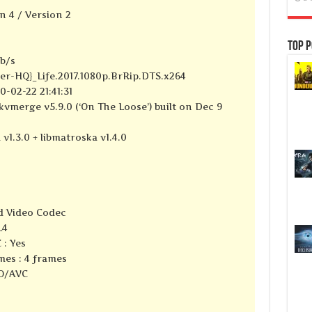
n 4 / Version 2
Top P
kb/s
er-HQ}_Life.2017.1080p.BrRip.DTS.x264
-02-22 21:41:31
kvmerge v5.9.0 (‘On The Loose’) built on Dec 9
 v1.3.0 + libmatroska v1.4.0
d Video Codec
L4
 : Yes
mes : 4 frames
SO/AVC