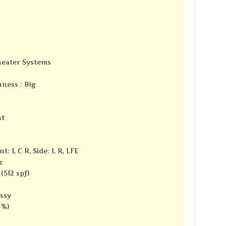
Theater Systems
ness : Big
nt
t: L C R, Side: L R, LFE
z
(512 spf)
ssy
4%)