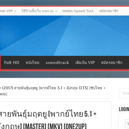
โหลด VIP
วิธีข้ามลิ้งเว็บ ouo.io
ทดสอบ Speed Test
สมัครสมาชิก
Full-HD
หนังไทย
soundtrack
เติมเงิน VIP
สมัครสมาชิก
2017) สายพันธุ์มฤตยู [พากย์ไทย 5.1 + อังกฤษ DTS] [ซับไทย +
nix]
Logi
7) สายพันธุ์มฤตยู [พากย์ไทย 5.1 +
งกฤษ] [MASTER] [MKV] [ONE2UP]