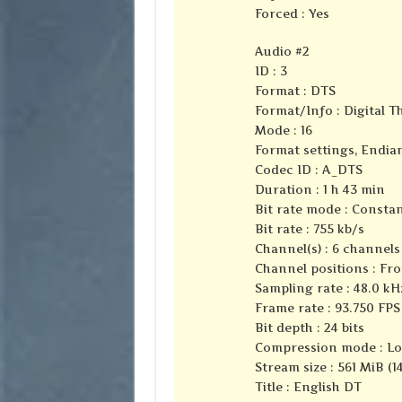
Forced : Yes
Audio #2
ID : 3
Format : DTS
Format/Info : Digital 
Mode : 16
Format settings, Endian
Codec ID : A_DTS
Duration : 1 h 43 min
Bit rate mode : Consta
Bit rate : 755 kb/s
Channel(s) : 6 channels
Channel positions : Fron
Sampling rate : 48.0 kH
Frame rate : 93.750 FPS 
Bit depth : 24 bits
Compression mode : Lo
Stream size : 561 MiB (1
Title : English DT