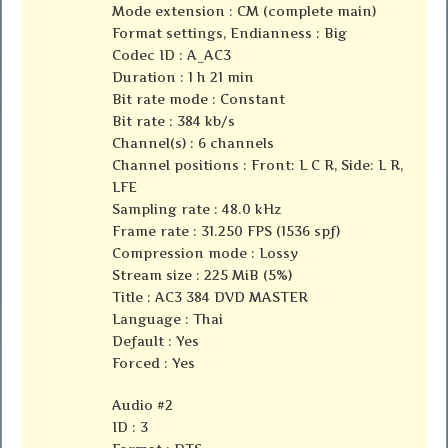
Mode extension : CM (complete main)
Format settings, Endianness : Big
Codec ID : A_AC3
Duration : 1 h 21 min
Bit rate mode : Constant
Bit rate : 384 kb/s
Channel(s) : 6 channels
Channel positions : Front: L C R, Side: L R,
LFE
Sampling rate : 48.0 kHz
Frame rate : 31.250 FPS (1536 spf)
Compression mode : Lossy
Stream size : 225 MiB (5%)
Title : AC3 384 DVD MASTER
Language : Thai
Default : Yes
Forced : Yes
Audio #2
ID : 3