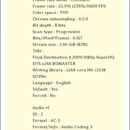
Frame rate : 23.976 (23976/1000) FPS
Color space : YUV
Chroma subsampling : 4:2:0
Bit depth : 8 bits
Scan type : Progressive
Bits/(Pixel*Frame) : 0.167
Stream size : 3.46 GiB (83%)
Title :
Final.Destination.4.2009.1080p.SuperHQ.
DTS.x264.BDMASTER
Writing library : x264 core 146 r2538
121396c
Language : English
Default : Yes
Forced : No
Audio #1
ID : 2
Format : AC-3
Format/Info : Audio Coding 3