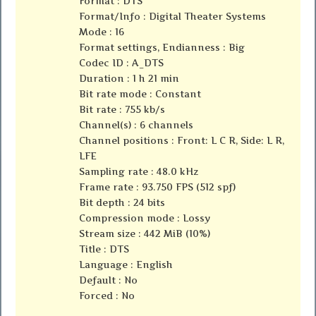
Format : DTS
Format/Info : Digital Theater Systems
Mode : 16
Format settings, Endianness : Big
Codec ID : A_DTS
Duration : 1 h 21 min
Bit rate mode : Constant
Bit rate : 755 kb/s
Channel(s) : 6 channels
Channel positions : Front: L C R, Side: L R,
LFE
Sampling rate : 48.0 kHz
Frame rate : 93.750 FPS (512 spf)
Bit depth : 24 bits
Compression mode : Lossy
Stream size : 442 MiB (10%)
Title : DTS
Language : English
Default : No
Forced : No