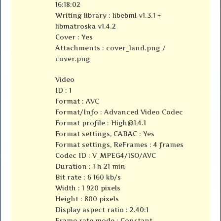
16:18:02
Writing library : libebml v1.3.1 +
libmatroska v1.4.2
Cover : Yes
Attachments : cover_land.png /
cover.png
Video
ID : 1
Format : AVC
Format/Info : Advanced Video Codec
Format profile :
High@L4.1
Format settings, CABAC : Yes
Format settings, ReFrames : 4 frames
Codec ID : V_MPEG4/ISO/AVC
Duration : 1 h 21 min
Bit rate : 6 160 kb/s
Width : 1 920 pixels
Height : 800 pixels
Display aspect ratio : 2.40:1
Frame rate mode : Constant