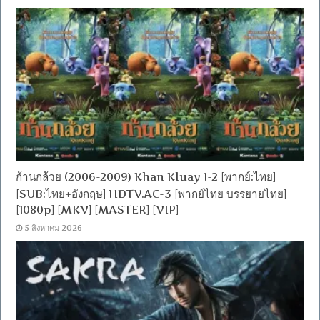
ก้านกล้วย (2006-2009) Khan Kluay 1-2 [พากย์:ไทย]
[SUB:ไทย+อังกฤษ] HDTV.AC-3 [พากย์ไทย บรรยายไทย]
[1080p] [MKV] [MASTER] [VIP]
5 สิงหาคม 2026