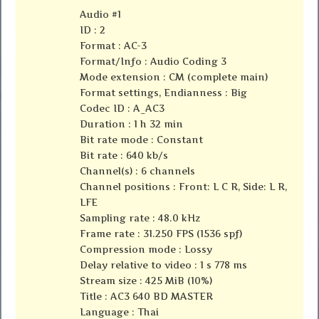
Audio #1
ID : 2
Format : AC-3
Format/Info : Audio Coding 3
Mode extension : CM (complete main)
Format settings, Endianness : Big
Codec ID : A_AC3
Duration : 1 h 32 min
Bit rate mode : Constant
Bit rate : 640 kb/s
Channel(s) : 6 channels
Channel positions : Front: L C R, Side: L R,
LFE
Sampling rate : 48.0 kHz
Frame rate : 31.250 FPS (1536 spf)
Compression mode : Lossy
Delay relative to video : 1 s 778 ms
Stream size : 425 MiB (10%)
Title : AC3 640 BD MASTER
Language : Thai