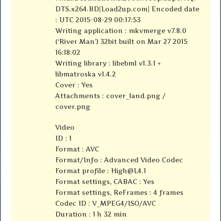
DTS.x264.BD[Load2up.com] Encoded date
: UTC 2015-08-29 00:17:53
Writing application : mkvmerge v7.8.0
(‘River Man’) 32bit built on Mar 27 2015
16:18:02
Writing library : libebml v1.3.1 +
libmatroska v1.4.2
Cover : Yes
Attachments : cover_land.png /
cover.png
Video
ID : 1
Format : AVC
Format/Info : Advanced Video Codec
Format profile :
High@L4.1
Format settings, CABAC : Yes
Format settings, ReFrames : 4 frames
Codec ID : V_MPEG4/ISO/AVC
Duration : 1 h 32 min