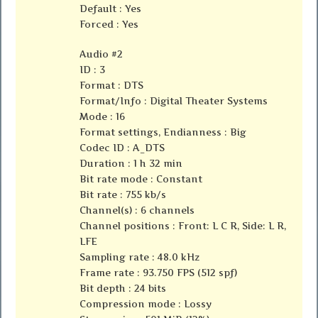
Default : Yes
Forced : Yes
Audio #2
ID : 3
Format : DTS
Format/Info : Digital Theater Systems
Mode : 16
Format settings, Endianness : Big
Codec ID : A_DTS
Duration : 1 h 32 min
Bit rate mode : Constant
Bit rate : 755 kb/s
Channel(s) : 6 channels
Channel positions : Front: L C R, Side: L R,
LFE
Sampling rate : 48.0 kHz
Frame rate : 93.750 FPS (512 spf)
Bit depth : 24 bits
Compression mode : Lossy