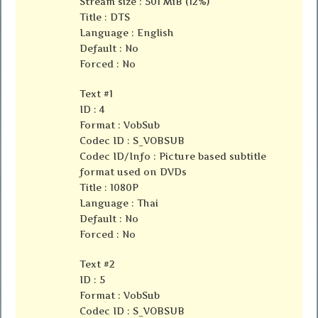
Stream size : 501 MiB (12%)
Title : DTS
Language : English
Default : No
Forced : No
Text #1
ID : 4
Format : VobSub
Codec ID : S_VOBSUB
Codec ID/Info : Picture based subtitle
format used on DVDs
Title : 1080P
Language : Thai
Default : No
Forced : No
Text #2
ID : 5
Format : VobSub
Codec ID : S_VOBSUB