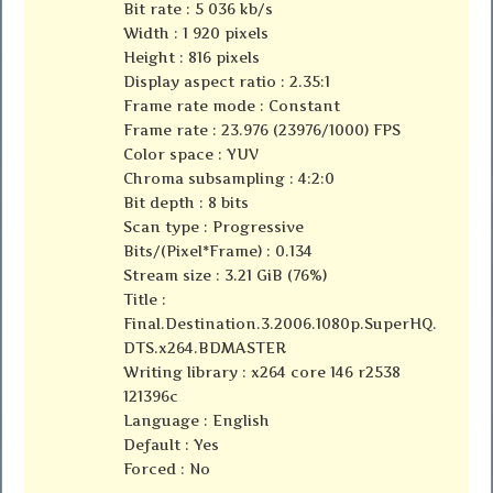
Bit rate : 5 036 kb/s
Width : 1 920 pixels
Height : 816 pixels
Display aspect ratio : 2.35:1
Frame rate mode : Constant
Frame rate : 23.976 (23976/1000) FPS
Color space : YUV
Chroma subsampling : 4:2:0
Bit depth : 8 bits
Scan type : Progressive
Bits/(Pixel*Frame) : 0.134
Stream size : 3.21 GiB (76%)
Title :
Final.Destination.3.2006.1080p.SuperHQ.
DTS.x264.BDMASTER
Writing library : x264 core 146 r2538
121396c
Language : English
Default : Yes
Forced : No