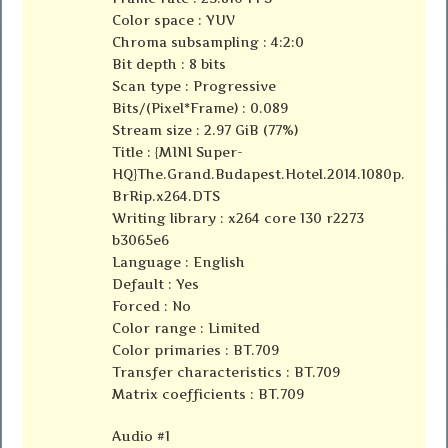
Color space : YUV
Chroma subsampling : 4:2:0
Bit depth : 8 bits
Scan type : Progressive
Bits/(Pixel*Frame) : 0.089
Stream size : 2.97 GiB (77%)
Title : {MINI Super-
HQ}The.Grand.Budapest.Hotel.2014.1080p.
BrRip.x264.DTS
Writing library : x264 core 130 r2273
b3065e6
Language : English
Default : Yes
Forced : No
Color range : Limited
Color primaries : BT.709
Transfer characteristics : BT.709
Matrix coefficients : BT.709
Audio #1