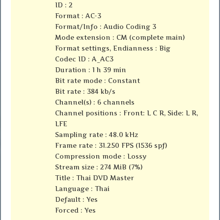
ID : 2
Format : AC-3
Format/Info : Audio Coding 3
Mode extension : CM (complete main)
Format settings, Endianness : Big
Codec ID : A_AC3
Duration : 1 h 39 min
Bit rate mode : Constant
Bit rate : 384 kb/s
Channel(s) : 6 channels
Channel positions : Front: L C R, Side: L R,
LFE
Sampling rate : 48.0 kHz
Frame rate : 31.250 FPS (1536 spf)
Compression mode : Lossy
Stream size : 274 MiB (7%)
Title : Thai DVD Master
Language : Thai
Default : Yes
Forced : Yes