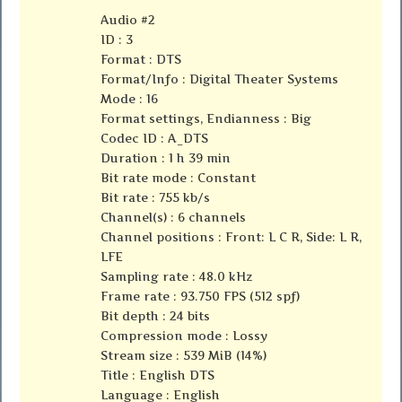
Audio #2
ID : 3
Format : DTS
Format/Info : Digital Theater Systems
Mode : 16
Format settings, Endianness : Big
Codec ID : A_DTS
Duration : 1 h 39 min
Bit rate mode : Constant
Bit rate : 755 kb/s
Channel(s) : 6 channels
Channel positions : Front: L C R, Side: L R,
LFE
Sampling rate : 48.0 kHz
Frame rate : 93.750 FPS (512 spf)
Bit depth : 24 bits
Compression mode : Lossy
Stream size : 539 MiB (14%)
Title : English DTS
Language : English