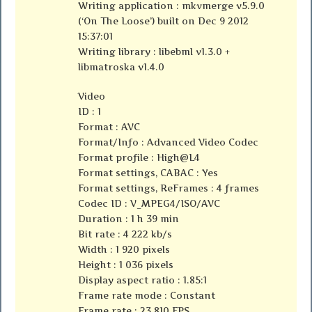
Writing application : mkvmerge v5.9.0
(‘On The Loose’) built on Dec 9 2012
15:37:01
Writing library : libebml v1.3.0 +
libmatroska v1.4.0
Video
ID : 1
Format : AVC
Format/Info : Advanced Video Codec
Format profile : High@L4
Format settings, CABAC : Yes
Format settings, ReFrames : 4 frames
Codec ID : V_MPEG4/ISO/AVC
Duration : 1 h 39 min
Bit rate : 4 222 kb/s
Width : 1 920 pixels
Height : 1 036 pixels
Display aspect ratio : 1.85:1
Frame rate mode : Constant
Frame rate : 23.810 FPS