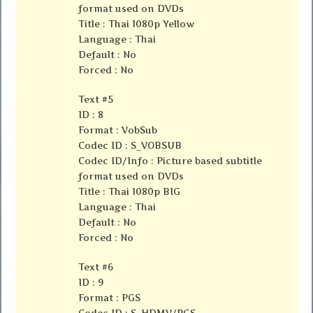
format used on DVDs
Title : Thai 1080p Yellow
Language : Thai
Default : No
Forced : No
Text #5
ID : 8
Format : VobSub
Codec ID : S_VOBSUB
Codec ID/Info : Picture based subtitle
format used on DVDs
Title : Thai 1080p BIG
Language : Thai
Default : No
Forced : No
Text #6
ID : 9
Format : PGS
Codec ID : S_HDMV/PGS