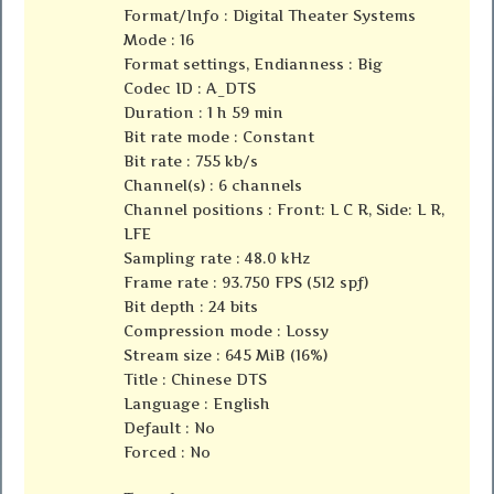
Format/Info : Digital Theater Systems
Mode : 16
Format settings, Endianness : Big
Codec ID : A_DTS
Duration : 1 h 59 min
Bit rate mode : Constant
Bit rate : 755 kb/s
Channel(s) : 6 channels
Channel positions : Front: L C R, Side: L R,
LFE
Sampling rate : 48.0 kHz
Frame rate : 93.750 FPS (512 spf)
Bit depth : 24 bits
Compression mode : Lossy
Stream size : 645 MiB (16%)
Title : Chinese DTS
Language : English
Default : No
Forced : No