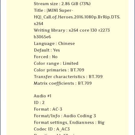
Stream size : 2.86 GiB (73%)
Title : {MINI Super-
HQ}_Call.of.Heroes.2016.1080p.BrRip.DTS.
x264
Writing library : x264 core 130 r2273
b3065e6
Language : Chinese
Default : Yes
Forced : No
Color range : Limited
Color primaries : BT.709
Transfer characteristics : BT.709
Matrix coefficients : BT.709
Audio #1
ID : 2
Format : AC-3
Format/Info : Audio Coding 3
Format settings, Endianness : Big
Codec ID : A_AC3