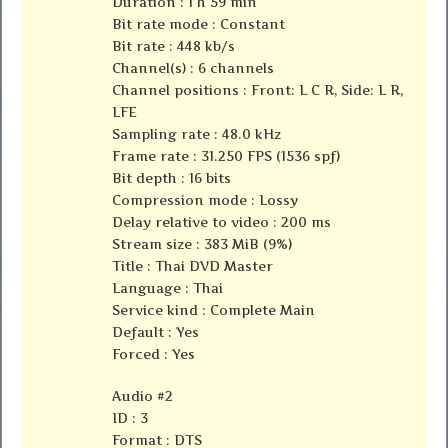
Duration : 1 h 59 min
Bit rate mode : Constant
Bit rate : 448 kb/s
Channel(s) : 6 channels
Channel positions : Front: L C R, Side: L R,
LFE
Sampling rate : 48.0 kHz
Frame rate : 31.250 FPS (1536 spf)
Bit depth : 16 bits
Compression mode : Lossy
Delay relative to video : 200 ms
Stream size : 383 MiB (9%)
Title : Thai DVD Master
Language : Thai
Service kind : Complete Main
Default : Yes
Forced : Yes
Audio #2
ID : 3
Format : DTS