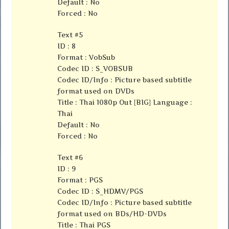
Default : No
Forced : No
Text #5
ID : 8
Format : VobSub
Codec ID : S_VOBSUB
Codec ID/Info : Picture based subtitle
format used on DVDs
Title : Thai 1080p Out [BIG] Language :
Thai
Default : No
Forced : No
Text #6
ID : 9
Format : PGS
Codec ID : S_HDMV/PGS
Codec ID/Info : Picture based subtitle
format used on BDs/HD-DVDs
Title : Thai PGS