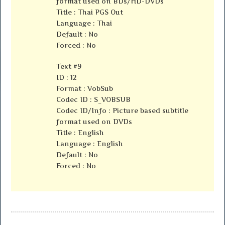
format used on BDs/HD-DVDs
Title : Thai PGS Out
Language : Thai
Default : No
Forced : No
Text #9
ID : 12
Format : VobSub
Codec ID : S_VOBSUB
Codec ID/Info : Picture based subtitle
format used on DVDs
Title : English
Language : English
Default : No
Forced : No