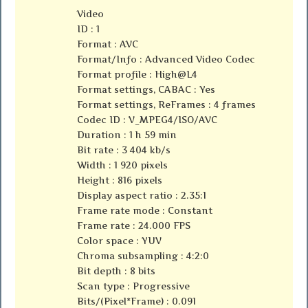
Video
ID : 1
Format : AVC
Format/Info : Advanced Video Codec
Format profile : High@L4
Format settings, CABAC : Yes
Format settings, ReFrames : 4 frames
Codec ID : V_MPEG4/ISO/AVC
Duration : 1 h 59 min
Bit rate : 3 404 kb/s
Width : 1 920 pixels
Height : 816 pixels
Display aspect ratio : 2.35:1
Frame rate mode : Constant
Frame rate : 24.000 FPS
Color space : YUV
Chroma subsampling : 4:2:0
Bit depth : 8 bits
Scan type : Progressive
Bits/(Pixel*Frame) : 0.091