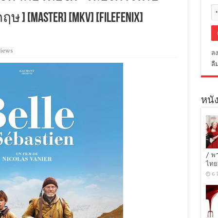
 ] [MASTER] [MKV] [FILEFENIX]
Views
ลง
ลื
หนัง
/ พ
ไทย
6 