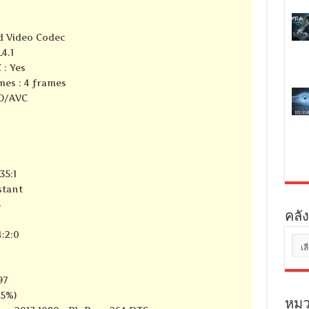
d Video Codec
4.1
 : Yes
mes : 4 frames
SO/AVC
35:1
stant
S
คลัง
:2:0
คลัง
เก็บ
97
75%)
หมว