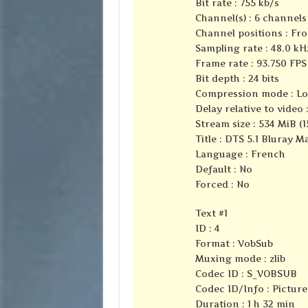
Bit rate : 755 kb/s
Channel(s) : 6 channels
Channel positions : Fron
Sampling rate : 48.0 kH
Frame rate : 93.750 FPS 
Bit depth : 24 bits
Compression mode : Lo
Delay relative to video 
Stream size : 534 MiB (1
Title : DTS 5.1 Bluray M
Language : French
Default : No
Forced : No
Text #1
ID : 4
Format : VobSub
Muxing mode : zlib
Codec ID : S_VOBSUB
Codec ID/Info : Pictur
Duration : 1 h 32 min