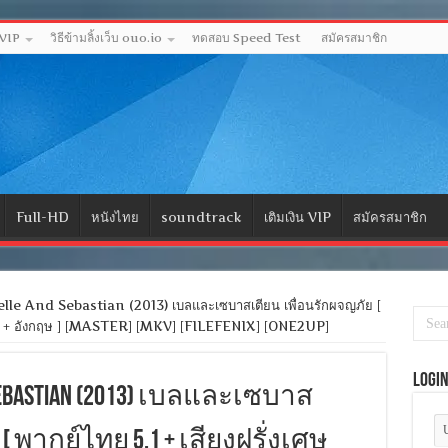
 VIP
วิธีข้ามลิ้งเว็บ ouo.io
ทดสอบ Speed Test
สมัครสมาชิก
Full-HD
หนังไทย
soundtrack
เติมเงิน VIP
สมัครสมาชิก
le And Sebastian (2013) เบลและเซบาสเตียน เพื่อนรักผจญภัย [
ไทย + อังกฤษ ] [MASTER] [MKV] [FILEFENIX] [ONE2UP]
Logi
d Sebastian (2013) เบลและเซบาส
[ พากย์ไทย 5.1 + เสียงฝรั่งเศษ