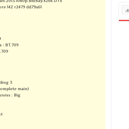
tian.2013.1080p.BluRay.x264.DTS
core 142 r2479 dd79a61
หมว
หมู่
9
s : BT.709
T.709
ding 3
complete main)
ness : Big
nt