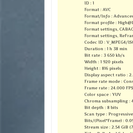
ID : 1
Format : AVC
Format/Info : Advance
Format profile :
High@L
Format settings, CABAC
Format settings, ReFra
Codec ID : V_MPEG4/I
Duration : 1 h 38 min
Bit rate : 3 650 kb/s
Width : 1 920 pixels
Height : 816 pixels
Display aspect ratio : 2.
Frame rate mode : Con
Frame rate : 24.000 FP
Color space : YUV
Chroma subsampling : 4
Bit depth : 8 bits
Scan type : Progressive
Bits/(Pixel*Frame) : 0.0
Stream size : 2.54 GiB (