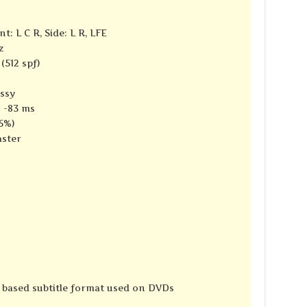
t: L C R, Side: L R, LFE
z
(512 spf)
ssy
: -83 ms
5%)
aster
e based subtitle format used on DVDs