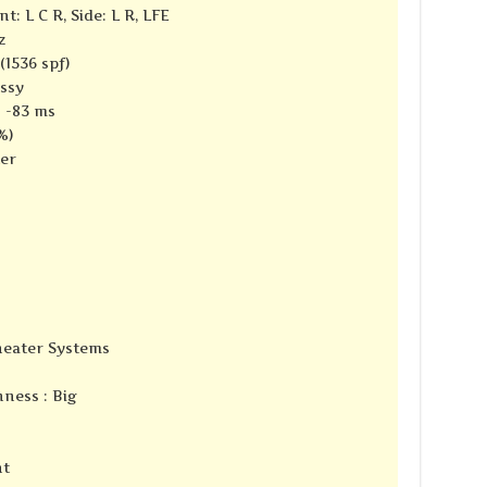
t: L C R, Side: L R, LFE
z
(1536 spf)
ssy
: -83 ms
%)
ter
Theater Systems
ness : Big
nt