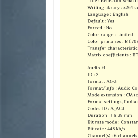
Title : Belle.And.Sebas
Writing library : x264 
Language : English
Default : Yes
Forced : No
Color range : Limited
Color primaries : BT.70
Transfer characteristic
Matrix coefficients : B
Audio #1
ID : 2
Format : AC-3
Format/Info : Audio Co
Mode extension : CM (
Format settings, Endian
Codec ID : A_AC3
Duration : 1 h 38 min
Bit rate mode : Consta
Bit rate : 448 kb/s
Channel(s) : 6 channels