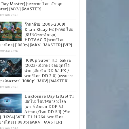
-Ray Master] [บรรยาย: ไทย-อังกฤษ
ter] [MKV] [MASTER]
สิงหาคม 2026
ก้านกล้วย (2006-2009)
Khan Kluay 1-2 [พากย์:ไทย]
[SUB:ไทย+อังกฤษ]
HDTV.AC-3 [พากย์ไทย
ยายไทย] [1080p] [MKV] [MASTER] [VIP]
สิงหาคม 2026
[1080p Super HQ] Sakra
(2023) เฉียวฟง จอมยุทธ์ไร้
พ่าย [เสียงจีน DD 5.1.EX /
พากย์ไทย DD 2.0] [บรรยาย:
กฤษ Master] [1080p] [MKV] [MASTER]
สิงหาคม 2026
Disclosure Day (2026) วัน
เปิดโปง ไขปริศนาลวงโลก
[พากย์ อังกฤษ DDP 5.1
Atmos/ไทย DD 5.1]-[ซับ:
]-[H264] WEB-DL.H.264 [พากย์ไทย
ยายไทย] [1080p] [MKV] [MASTER]
สิงหาคม 2026