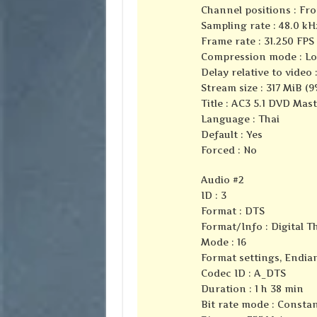
Channel positions : Fron
Sampling rate : 48.0 kH
Frame rate : 31.250 FPS 
Compression mode : Lo
Delay relative to video 
Stream size : 317 MiB (9
Title : AC3 5.1 DVD Mas
Language : Thai
Default : Yes
Forced : No
Audio #2
ID : 3
Format : DTS
Format/Info : Digital 
Mode : 16
Format settings, Endian
Codec ID : A_DTS
Duration : 1 h 38 min
Bit rate mode : Consta