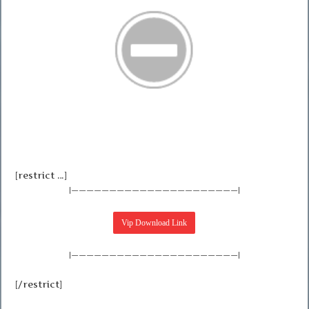
[restrict …]
|——————————————————————|
|——————————————————————|
[/restrict]