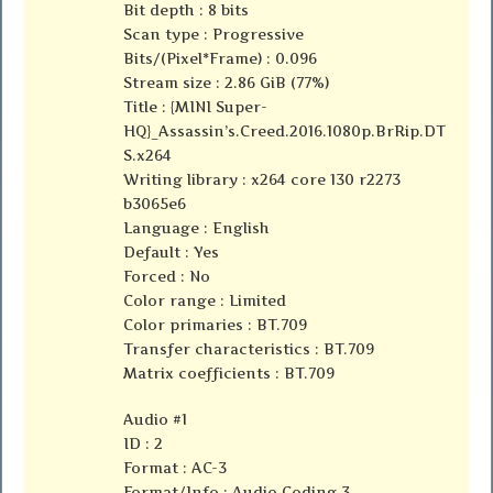
Bit depth : 8 bits
Scan type : Progressive
Bits/(Pixel*Frame) : 0.096
Stream size : 2.86 GiB (77%)
Title : {MINI Super-
HQ}_Assassin’s.Creed.2016.1080p.BrRip.DT
S.x264
Writing library : x264 core 130 r2273
b3065e6
Language : English
Default : Yes
Forced : No
Color range : Limited
Color primaries : BT.709
Transfer characteristics : BT.709
Matrix coefficients : BT.709
Audio #1
ID : 2
Format : AC-3
Format/Info : Audio Coding 3