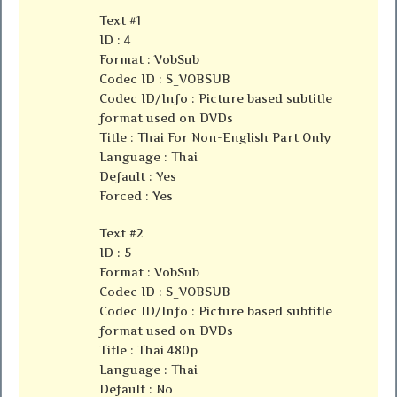
Text #1
ID : 4
Format : VobSub
Codec ID : S_VOBSUB
Codec ID/Info : Picture based subtitle
format used on DVDs
Title : Thai For Non-English Part Only
Language : Thai
Default : Yes
Forced : Yes
Text #2
ID : 5
Format : VobSub
Codec ID : S_VOBSUB
Codec ID/Info : Picture based subtitle
format used on DVDs
Title : Thai 480p
Language : Thai
Default : No