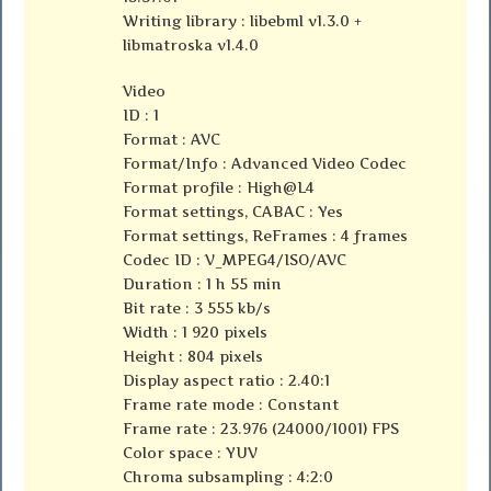
Writing library : libebml v1.3.0 +
libmatroska v1.4.0
Video
ID : 1
Format : AVC
Format/Info : Advanced Video Codec
Format profile : High@L4
Format settings, CABAC : Yes
Format settings, ReFrames : 4 frames
Codec ID : V_MPEG4/ISO/AVC
Duration : 1 h 55 min
Bit rate : 3 555 kb/s
Width : 1 920 pixels
Height : 804 pixels
Display aspect ratio : 2.40:1
Frame rate mode : Constant
Frame rate : 23.976 (24000/1001) FPS
Color space : YUV
Chroma subsampling : 4:2:0