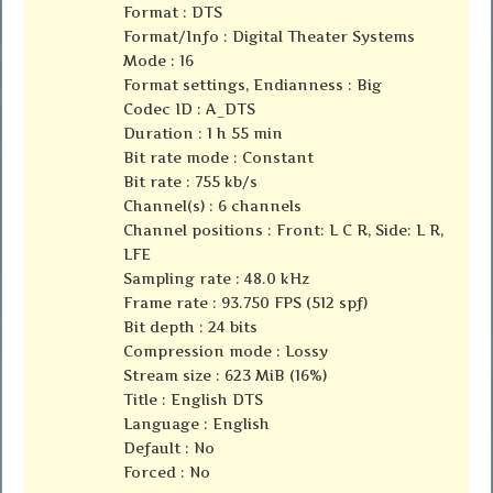
Format : DTS
Format/Info : Digital Theater Systems
Mode : 16
Format settings, Endianness : Big
Codec ID : A_DTS
Duration : 1 h 55 min
Bit rate mode : Constant
Bit rate : 755 kb/s
Channel(s) : 6 channels
Channel positions : Front: L C R, Side: L R,
LFE
Sampling rate : 48.0 kHz
Frame rate : 93.750 FPS (512 spf)
Bit depth : 24 bits
Compression mode : Lossy
Stream size : 623 MiB (16%)
Title : English DTS
Language : English
Default : No
Forced : No