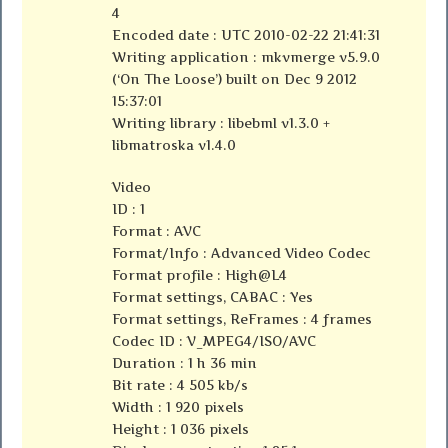
4
Encoded date : UTC 2010-02-22 21:41:31
Writing application : mkvmerge v5.9.0
(‘On The Loose’) built on Dec 9 2012
15:37:01
Writing library : libebml v1.3.0 +
libmatroska v1.4.0
Video
ID : 1
Format : AVC
Format/Info : Advanced Video Codec
Format profile : High@L4
Format settings, CABAC : Yes
Format settings, ReFrames : 4 frames
Codec ID : V_MPEG4/ISO/AVC
Duration : 1 h 36 min
Bit rate : 4 505 kb/s
Width : 1 920 pixels
Height : 1 036 pixels