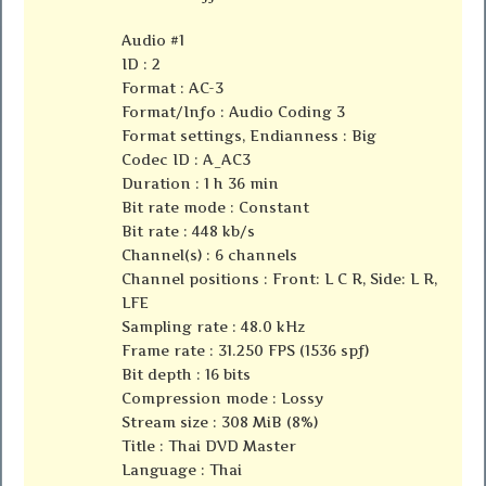
Audio #1
ID : 2
Format : AC-3
Format/Info : Audio Coding 3
Format settings, Endianness : Big
Codec ID : A_AC3
Duration : 1 h 36 min
Bit rate mode : Constant
Bit rate : 448 kb/s
Channel(s) : 6 channels
Channel positions : Front: L C R, Side: L R,
LFE
Sampling rate : 48.0 kHz
Frame rate : 31.250 FPS (1536 spf)
Bit depth : 16 bits
Compression mode : Lossy
Stream size : 308 MiB (8%)
Title : Thai DVD Master
Language : Thai