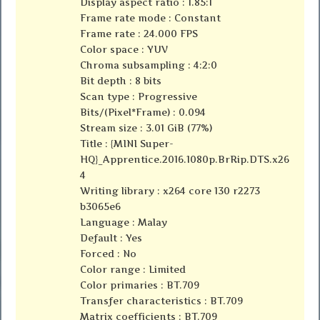
Display aspect ratio : 1.85:1
Frame rate mode : Constant
Frame rate : 24.000 FPS
Color space : YUV
Chroma subsampling : 4:2:0
Bit depth : 8 bits
Scan type : Progressive
Bits/(Pixel*Frame) : 0.094
Stream size : 3.01 GiB (77%)
Title : {MINI Super-
HQ}_Apprentice.2016.1080p.BrRip.DTS.x26
4
Writing library : x264 core 130 r2273
b3065e6
Language : Malay
Default : Yes
Forced : No
Color range : Limited
Color primaries : BT.709
Transfer characteristics : BT.709
Matrix coefficients : BT.709