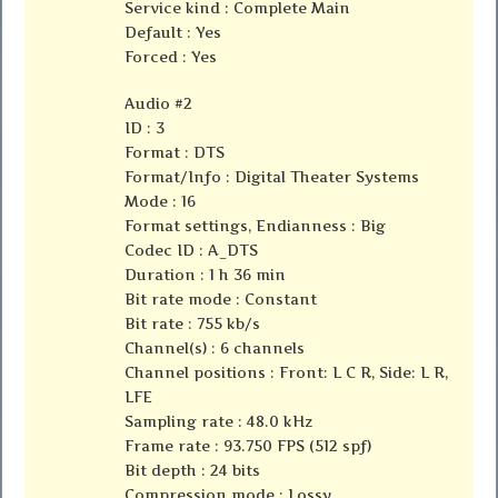
Service kind : Complete Main
Default : Yes
Forced : Yes
Audio #2
ID : 3
Format : DTS
Format/Info : Digital Theater Systems
Mode : 16
Format settings, Endianness : Big
Codec ID : A_DTS
Duration : 1 h 36 min
Bit rate mode : Constant
Bit rate : 755 kb/s
Channel(s) : 6 channels
Channel positions : Front: L C R, Side: L R,
LFE
Sampling rate : 48.0 kHz
Frame rate : 93.750 FPS (512 spf)
Bit depth : 24 bits
Compression mode : Lossy