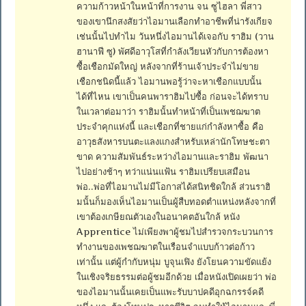
ความก้าวหน้าในหน้าที่การงาน จน ซูไฮลา พี่สาว
ของเขานึกสงสัยว่าไอมานเลือกทำอาชีพที่น่ารังเกียจ
เช่นนั้นไปทำไม วันหนึ่งไอมานได้เจอกับ ราฮิม (วาน
ฮานาฟี ซู) พัศดีอาวุโสที่กำลังเวียนหัวกับการต้องหา
ซื้อเชือกมัดใหญ่ หลังจากที่ร้านเจ้าประจำไม่ขาย
เชือกชนิดนี้แล้ว ไอมานพอรู้ว่าจะหาเชือกแบบนั้น
ได้ที่ไหน เขาเป็นคนพาราฮิมไปซื้อ ก่อนจะได้ทราบ
ในเวลาต่อมาว่า ราฮิมนั้นทำหน้าที่เป็นเพชฌฆาต
ประจำคุกแห่งนี้ และเชือกที่ชายแก่กำลังหาซื้อ คือ
อาวุธสังหารบนตะแลงแกงสำหรับเหล่านักโทษชะตา
ขาด ความสัมพันธ์ระหว่างไอมานและราฮิม พัฒนา
ไปอย่างช้าๆ ทว่าแน่นแฟ้น ราฮิมเปรียบเสมือน
พ่อ..พ่อที่ไอมานไม่มีโอกาสได้สนิทชิดใกล้ ส่วนราฮิ
มนั้นก็มองเห็นไอมานเป็นผู้สืบทอดตำแหน่งหลังจากที่
เขาต้องเกษียณตัวเองในอนาคตอันใกล้ หนัง
Apprentice ไม่เพียงพาผู้ชมไปสำรวจกระบวนการ
ทำงานของเพชฌฆาตในเรือนจำแบบก้าวต่อก้าว
เท่านั้น แต่ผู้กำกับหนุ่ม บูจุนเฟิง ยังโยนความขัดแย้ง
ในเชิงจริยธรรมต่อผู้ชมอีกด้วย เมื่อหนังเปิดเผยว่า พ่อ
ของไอมานนั้นเคยเป็นแพะรับบาปคดีอุกฉกรรจ์คดี